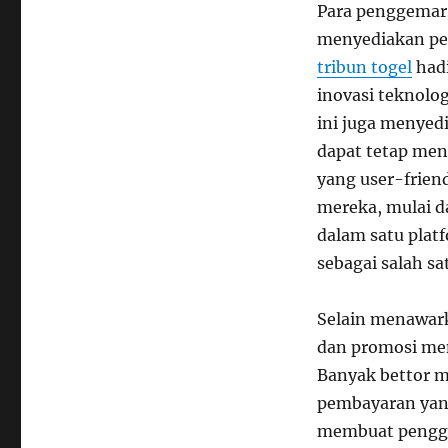
dengan
Para penggemar 
Teknik
menyediakan pe
Efisien
tribun togel
had
yang
Sulit
inovasi teknolog
Dikalahkan
ini juga menyedi
dapat tetap men
yang user-friend
mereka, mulai d
dalam satu plat
sebagai salah sa
Selain menawark
dan promosi me
Banyak bettor m
pembayaran yan
membuat pengg