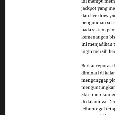
ini mampu memb
jackpot yang me
dan live draw ya
pengundian seca
pada sistem pem
kemenangan bis
Ini menjadikan 
ingin meraih ke
Berkat reputasi 
diminati di kala
menganggap plat
menguntungkan d
aktif merekome
di dalamnya. De
tribuntogel teta