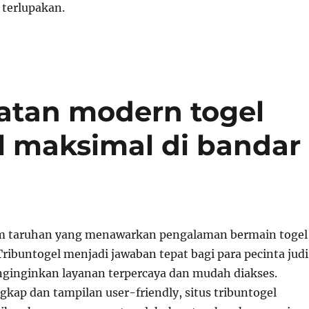
 terlupakan.
tan modern togel
il maksimal di bandar
rm taruhan yang menawarkan pengalaman bermain togel
Tribuntogel menjadi jawaban tepat bagi para pecinta judi
ginginkan layanan terpercaya dan mudah diakses.
gkap dan tampilan user-friendly, situs tribuntogel