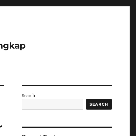
engkap
Search
SEARCH
r