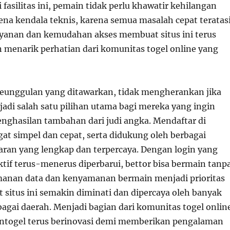
 fasilitas ini, pemain tidak perlu khawatir kehilangan
na kendala teknis, karena semua masalah cepat teratasi
ayanan dan kemudahan akses membuat situs ini terus
menarik perhatian dari komunitas togel online yang
eunggulan yang ditawarkan, tidak mengherankan jika
jadi salah satu pilihan utama bagi mereka yang ingin
ghasilan tambahan dari judi angka. Mendaftar di
gat simpel dan cepat, serta didukung oleh berbagai
an yang lengkap dan terpercaya. Dengan login yang
ktif terus-menerus diperbarui, bettor bisa bermain tanp
anan data dan kenyamanan bermain menjadi prioritas
situs ini semakin diminati dan dipercaya oleh banyak
bagai daerah. Menjadi bagian dari komunitas togel onlin
buntogel terus berinovasi demi memberikan pengalaman