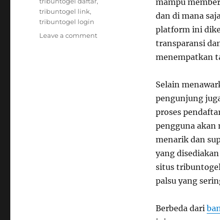
tribuntogel daftar
,
mampu memberik
tribuntogel link
,
dan di mana saja
tribuntogel login
platform ini di
on
Leave a comment
transparansi da
Gunakan
pendekatan
menempatkan t
modern
togel
Selain menawark
online
untuk
pengunjung jug
hasil
proses pendafta
maksimal
pengguna akan 
di
bandar
menarik dan sup
togel
yang disediakan 
online
situs tribuntoge
palsu yang seri
Berbeda dari
ban