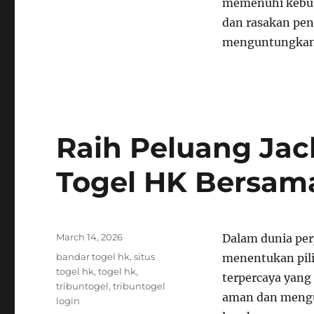
memenuhi kebutu
dan rasakan pe
menguntungkan 
Raih Peluang Jac
Togel HK Bersam
Posted
March 14, 2026
Dalam dunia per
on
Tags
bandar togel hk
,
situs
menentukan pili
togel hk
,
togel hk
,
terpercaya yan
tribuntogel
,
tribuntogel
aman dan mengun
login