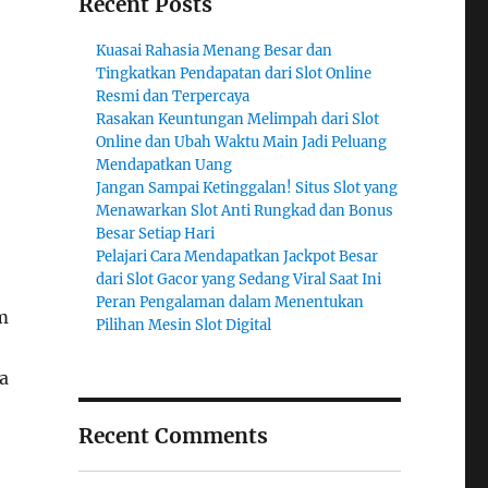
Recent Posts
Kuasai Rahasia Menang Besar dan
Tingkatkan Pendapatan dari Slot Online
Resmi dan Terpercaya
Rasakan Keuntungan Melimpah dari Slot
Online dan Ubah Waktu Main Jadi Peluang
Mendapatkan Uang
Jangan Sampai Ketinggalan! Situs Slot yang
Menawarkan Slot Anti Rungkad dan Bonus
Besar Setiap Hari
Pelajari Cara Mendapatkan Jackpot Besar
dari Slot Gacor yang Sedang Viral Saat Ini
Peran Pengalaman dalam Menentukan
m
Pilihan Mesin Slot Digital
a
Recent Comments