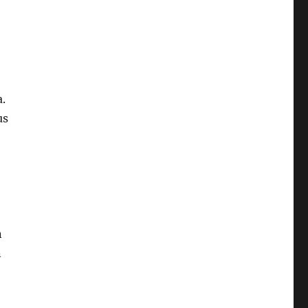
.
us
n
n