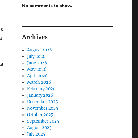
No comments to show.
us
Archives
a
August 2026
t
July 2026
June 2026
ia
May 2026
April 2026
March 2026
February 2026
January 2026
December 2025
November 2025
October 2025
September 2025
August 2025
July 2025