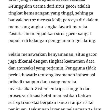
Keunggulan utama dari situs gacor adalah
tingkat kemenangan yang tinggi, sehingga
banyak bettor merasa lebih percaya diri dalam
memasang angka-angka favorit mereka.
Fasilitas ini menjadikan situs gacor sangat
populer di kalangan penggemar togel daring.
Selain menawarkan kenyamanan, situs gacor
juga dikenal dengan tingkat keamanan data
dan transaksi yang terjamin. Pengguna tidak
perlu khawatir tentang keamanan informasi
pribadi maupun dana yang mereka
investasikan. Sistem enkripsi canggih dan
proses verifikasi ketat memastikan bahwa
setiap transaksi berjalan lancar tanpa risiko
penipuan. Dukungan layanan pelanggan 24 jam