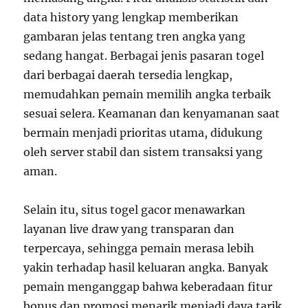
data history yang lengkap memberikan
gambaran jelas tentang tren angka yang
sedang hangat. Berbagai jenis pasaran togel
dari berbagai daerah tersedia lengkap,
memudahkan pemain memilih angka terbaik
sesuai selera. Keamanan dan kenyamanan saat
bermain menjadi prioritas utama, didukung
oleh server stabil dan sistem transaksi yang
aman.
Selain itu, situs togel gacor menawarkan
layanan live draw yang transparan dan
terpercaya, sehingga pemain merasa lebih
yakin terhadap hasil keluaran angka. Banyak
pemain menganggap bahwa keberadaan fitur
bonus dan promosi menarik menjadi daya tarik