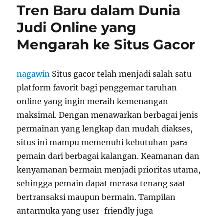
Tren Baru dalam Dunia
Keuntungan
dari
Judi Online yang
Situs
Mengarah ke Situs Gacor
Togel
Gacor
dengan
Bijak
nagawin
Situs gacor telah menjadi salah satu
platform favorit bagi penggemar taruhan
online yang ingin meraih kemenangan
maksimal. Dengan menawarkan berbagai jenis
permainan yang lengkap dan mudah diakses,
situs ini mampu memenuhi kebutuhan para
pemain dari berbagai kalangan. Keamanan dan
kenyamanan bermain menjadi prioritas utama,
sehingga pemain dapat merasa tenang saat
bertransaksi maupun bermain. Tampilan
antarmuka yang user-friendly juga