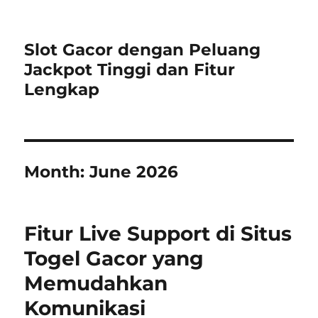
Slot Gacor dengan Peluang
Jackpot Tinggi dan Fitur
Lengkap
Month:
June 2026
Fitur Live Support di Situs
Togel Gacor yang
Memudahkan
Komunikasi