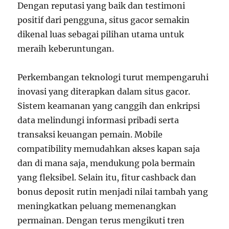
Dengan reputasi yang baik dan testimoni
positif dari pengguna, situs gacor semakin
dikenal luas sebagai pilihan utama untuk
meraih keberuntungan.
Perkembangan teknologi turut mempengaruhi
inovasi yang diterapkan dalam situs gacor.
Sistem keamanan yang canggih dan enkripsi
data melindungi informasi pribadi serta
transaksi keuangan pemain. Mobile
compatibility memudahkan akses kapan saja
dan di mana saja, mendukung pola bermain
yang fleksibel. Selain itu, fitur cashback dan
bonus deposit rutin menjadi nilai tambah yang
meningkatkan peluang memenangkan
permainan. Dengan terus mengikuti tren