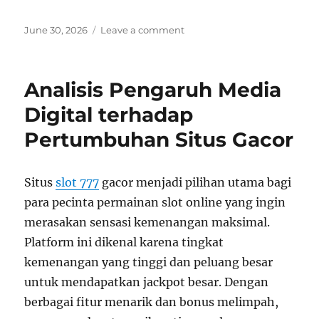
Posted
on
June 30, 2026
Leave a comment
on
Fitur
Live
Support
Analisis Pengaruh Media
di
Situs
Digital terhadap
Togel
Pertumbuhan Situs Gacor
Gacor
yang
Memudahkan
Komunikasi
Situs
slot 777
gacor menjadi pilihan utama bagi
para pecinta permainan slot online yang ingin
merasakan sensasi kemenangan maksimal.
Platform ini dikenal karena tingkat
kemenangan yang tinggi dan peluang besar
untuk mendapatkan jackpot besar. Dengan
berbagai fitur menarik dan bonus melimpah,