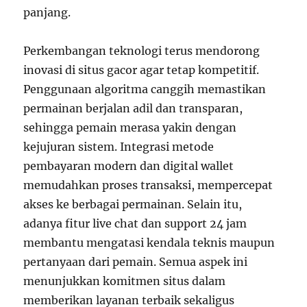
panjang.
Perkembangan teknologi terus mendorong
inovasi di situs gacor agar tetap kompetitif.
Penggunaan algoritma canggih memastikan
permainan berjalan adil dan transparan,
sehingga pemain merasa yakin dengan
kejujuran sistem. Integrasi metode
pembayaran modern dan digital wallet
memudahkan proses transaksi, mempercepat
akses ke berbagai permainan. Selain itu,
adanya fitur live chat dan support 24 jam
membantu mengatasi kendala teknis maupun
pertanyaan dari pemain. Semua aspek ini
menunjukkan komitmen situs dalam
memberikan layanan terbaik sekaligus