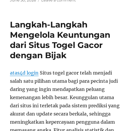
June 30, 2026
Leave a comment
on
Analisis
Pengaruh
Media
Langkah-Langkah
Digital
terhadap
Mengelola Keuntungan
Pertumbuhan
dari Situs Togel Gacor
Situs
Gacor
dengan Bijak
atas4d login
Situs togel gacor telah menjadi
salah satu pilihan utama bagi para pecinta judi
daring yang ingin mendapatkan peluang
kemenangan lebih besar. Keunggulan utama
dari situs ini terletak pada sistem prediksi yang
akurat dan update secara berkala, sehingga
meningkatkan kepercayaan pengguna dalam
memasang angka. Fitur analisis statistik dan