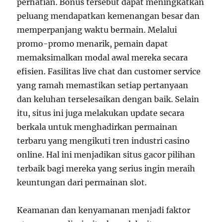
perhatian. Bonus tersebut dapat meningkatkan
peluang mendapatkan kemenangan besar dan
memperpanjang waktu bermain. Melalui
promo-promo menarik, pemain dapat
memaksimalkan modal awal mereka secara
efisien. Fasilitas live chat dan customer service
yang ramah memastikan setiap pertanyaan
dan keluhan terselesaikan dengan baik. Selain
itu, situs ini juga melakukan update secara
berkala untuk menghadirkan permainan
terbaru yang mengikuti tren industri casino
online. Hal ini menjadikan situs gacor pilihan
terbaik bagi mereka yang serius ingin meraih
keuntungan dari permainan slot.
Keamanan dan kenyamanan menjadi faktor