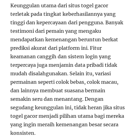
Keunggulan utama dari situs togel gacor
terletak pada tingkat keberhasilannya yang
tinggi dan kepercayaan dari pengguna. Banyak
testimoni dari pemain yang mengaku
mendapatkan kemenangan beruntun berkat
prediksi akurat dari platform ini. Fitur
keamanan canggih dan sistem login yang
terpercaya juga menjamin data pribadi tidak
mudah disalahgunakan. Selain itu, variasi
permainan seperti colok bebas, colok macau,
dan lainnya membuat suasana bermain
semakin seru dan menantang. Dengan
segudang keunggulan ini, tidak heran jika situs
togel gacor menjadi pilihan utama bagi mereka
yang ingin meraih kemenangan besar secara
konsisten.