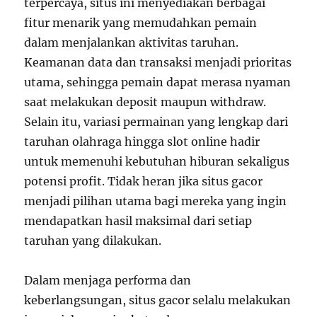
terpercaya, situs ini menyediakan berbagai
fitur menarik yang memudahkan pemain
dalam menjalankan aktivitas taruhan.
Keamanan data dan transaksi menjadi prioritas
utama, sehingga pemain dapat merasa nyaman
saat melakukan deposit maupun withdraw.
Selain itu, variasi permainan yang lengkap dari
taruhan olahraga hingga slot online hadir
untuk memenuhi kebutuhan hiburan sekaligus
potensi profit. Tidak heran jika situs gacor
menjadi pilihan utama bagi mereka yang ingin
mendapatkan hasil maksimal dari setiap
taruhan yang dilakukan.
Dalam menjaga performa dan
keberlangsungan, situs gacor selalu melakukan