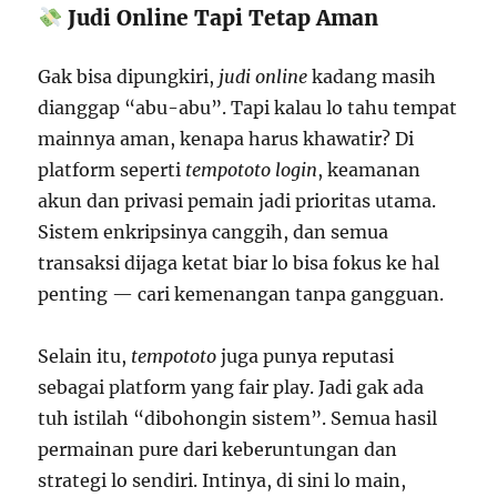
Judi Online Tapi Tetap Aman
Gak bisa dipungkiri,
judi online
kadang masih
dianggap “abu-abu”. Tapi kalau lo tahu tempat
mainnya aman, kenapa harus khawatir? Di
platform seperti
tempototo login
, keamanan
akun dan privasi pemain jadi prioritas utama.
Sistem enkripsinya canggih, dan semua
transaksi dijaga ketat biar lo bisa fokus ke hal
penting — cari kemenangan tanpa gangguan.
Selain itu,
tempototo
juga punya reputasi
sebagai platform yang fair play. Jadi gak ada
tuh istilah “dibohongin sistem”. Semua hasil
permainan pure dari keberuntungan dan
strategi lo sendiri. Intinya, di sini lo main,