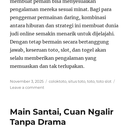
membuat pemain bisa menyesuaikan
pengalaman mereka sesuai minat. Bagi para
penggemar permainan daring, kombinasi
antara hiburan dan strategi ini membuat dunia
judi online semakin menarik untuk dijelajahi.
Dengan tetap bermain secara bertanggung
jawab, keseruan toto, slot, dan togel akan
selalu memberikan pengalaman yang
memuaskan dan tak terlupakan.
Posted
Tags
November 3, 2025
coloktoto
,
situs toto
,
toto
,
toto slot
on
on
Leave a comment
Serunya
Menjelajah
Toto,
Main Santai, Cuan Ngalir
Slot,
dan
Tanpa Drama
Togel
dalam