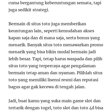
cuma bergantung keberuntungan semata, tapi
juga sedikit strategi.
Bermain di situs toto juga memberikan
keuntungan lain, seperti kemudahan akses
kapan saja dan di mana saja, serta bonus yang
menarik. Banyak situs toto menawarkan promo
menarik yang bisa bikin modal bermain jadi
lebih besar. Tapi, tetap harus waspada dan pilih
situs toto yang terpercaya agar pengalaman
bermain tetap aman dan nyaman. Pilihlah situs
toto yang memiliki lisensi resmi dan reputasi
bagus agar gak kecewa di tengah jalan.
Jadi, buat kamu yang suka main game slot dan
tertarik dengan togel, toto slot dan toto 4d bisa