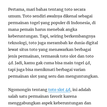
Pertama, mari bahas tentang toto secara
umum. Toto sendiri awalnya dikenal sebagai
permainan togel yang populer di Indonesia, di
mana pemain harus menebak angka
keberuntungan. Tapi, seiring berkembangnya
teknologi, toto juga merambah ke dunia digital
lewat situs toto yang menawarkan berbagai
jenis permainan, termasuk toto slot dan toto
4d. Jadi, kamu gak cuma bisa main togel 4d,
tapi juga bisa menikmati berbagai varian
permainan slot yang seru dan menguntungkan.
Ngomongin tentang
toto slot 4d
, ini adalah
salah satu permainan favorit karena
menggabungkan aspek keberuntungan dan