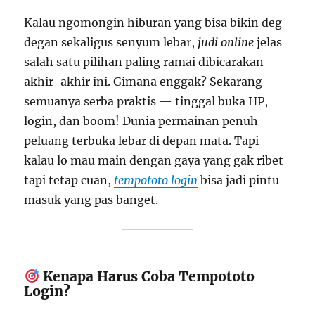
Hiburan
Kalau ngomongin hiburan yang bisa bikin deg-
Judi
degan sekaligus senyum lebar,
judi online
jelas
Online
salah satu pilihan paling ramai dibicarakan
akhir-akhir ini. Gimana enggak? Sekarang
semuanya serba praktis — tinggal buka HP,
login, dan boom! Dunia permainan penuh
peluang terbuka lebar di depan mata. Tapi
kalau lo mau main dengan gaya yang gak ribet
tapi tetap cuan,
tempototo login
bisa jadi pintu
masuk yang pas banget.
Kenapa Harus Coba Tempototo
Login?