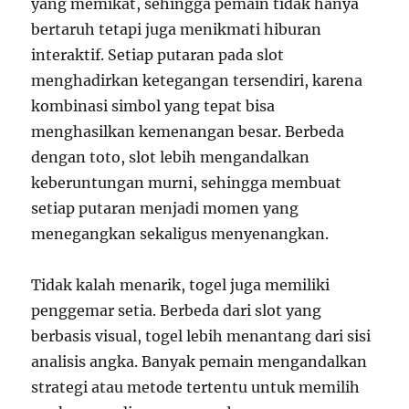
yang memikat, sehingga pemain tidak hanya
bertaruh tetapi juga menikmati hiburan
interaktif. Setiap putaran pada slot
menghadirkan ketegangan tersendiri, karena
kombinasi simbol yang tepat bisa
menghasilkan kemenangan besar. Berbeda
dengan toto, slot lebih mengandalkan
keberuntungan murni, sehingga membuat
setiap putaran menjadi momen yang
menegangkan sekaligus menyenangkan.
Tidak kalah menarik, togel juga memiliki
penggemar setia. Berbeda dari slot yang
berbasis visual, togel lebih menantang dari sisi
analisis angka. Banyak pemain mengandalkan
strategi atau metode tertentu untuk memilih