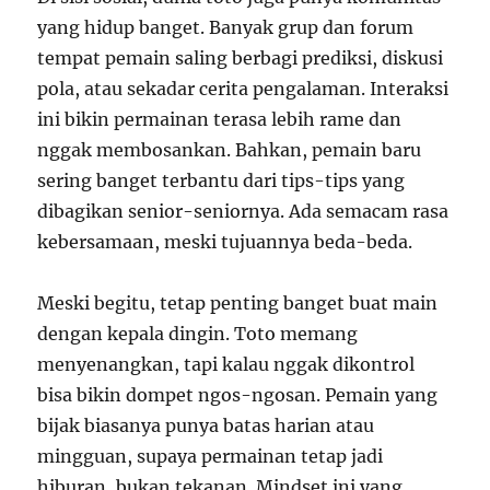
yang hidup banget. Banyak grup dan forum
tempat pemain saling berbagi prediksi, diskusi
pola, atau sekadar cerita pengalaman. Interaksi
ini bikin permainan terasa lebih rame dan
nggak membosankan. Bahkan, pemain baru
sering banget terbantu dari tips-tips yang
dibagikan senior-seniornya. Ada semacam rasa
kebersamaan, meski tujuannya beda-beda.
Meski begitu, tetap penting banget buat main
dengan kepala dingin. Toto memang
menyenangkan, tapi kalau nggak dikontrol
bisa bikin dompet ngos-ngosan. Pemain yang
bijak biasanya punya batas harian atau
mingguan, supaya permainan tetap jadi
hiburan, bukan tekanan. Mindset ini yang