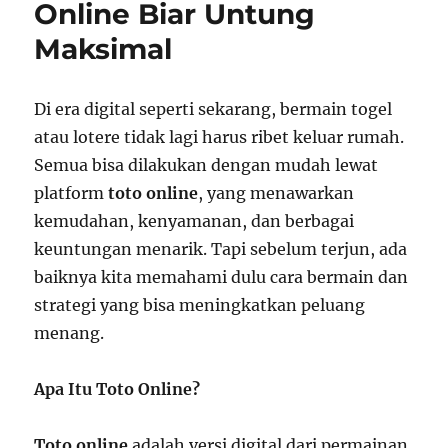
Online Biar Untung
Super
Smooth
Maksimal
Di era digital seperti sekarang, bermain togel
atau lotere tidak lagi harus ribet keluar rumah.
Semua bisa dilakukan dengan mudah lewat
platform
toto online
, yang menawarkan
kemudahan, kenyamanan, dan berbagai
keuntungan menarik. Tapi sebelum terjun, ada
baiknya kita memahami dulu cara bermain dan
strategi yang bisa meningkatkan peluang
menang.
Apa Itu Toto Online?
Toto online
adalah versi digital dari permainan