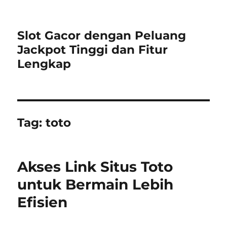
Slot Gacor dengan Peluang
Jackpot Tinggi dan Fitur
Lengkap
Tag:
toto
Akses Link Situs Toto
untuk Bermain Lebih
Efisien