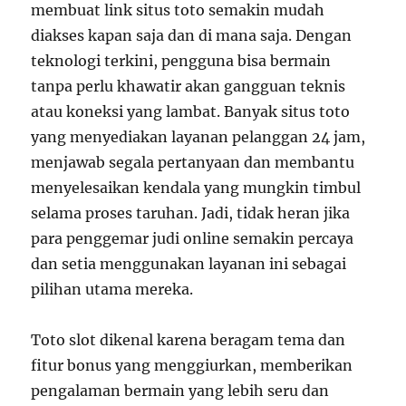
membuat link situs toto semakin mudah
diakses kapan saja dan di mana saja. Dengan
teknologi terkini, pengguna bisa bermain
tanpa perlu khawatir akan gangguan teknis
atau koneksi yang lambat. Banyak situs toto
yang menyediakan layanan pelanggan 24 jam,
menjawab segala pertanyaan dan membantu
menyelesaikan kendala yang mungkin timbul
selama proses taruhan. Jadi, tidak heran jika
para penggemar judi online semakin percaya
dan setia menggunakan layanan ini sebagai
pilihan utama mereka.
Toto slot dikenal karena beragam tema dan
fitur bonus yang menggiurkan, memberikan
pengalaman bermain yang lebih seru dan