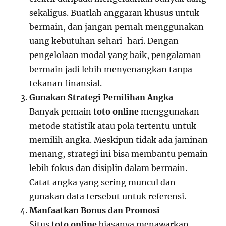
sekaligus. Buatlah anggaran khusus untuk
bermain, dan jangan pernah menggunakan
uang kebutuhan sehari-hari. Dengan
pengelolaan modal yang baik, pengalaman
bermain jadi lebih menyenangkan tanpa
tekanan finansial.
Gunakan Strategi Pemilihan Angka
Banyak pemain
toto online
menggunakan
metode statistik atau pola tertentu untuk
memilih angka. Meskipun tidak ada jaminan
menang, strategi ini bisa membantu pemain
lebih fokus dan disiplin dalam bermain.
Catat angka yang sering muncul dan
gunakan data tersebut untuk referensi.
Manfaatkan Bonus dan Promosi
Situs
toto online
biasanya menawarkan