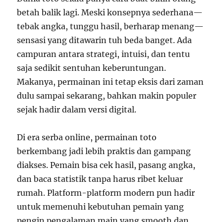
Biar
betah balik lagi. Meski konsepnya sederhana—
Untung
Maksimal
tebak angka, tunggu hasil, berharap menang—
sensasi yang ditawarin tuh beda banget. Ada
campuran antara strategi, intuisi, dan tentu
saja sedikit sentuhan keberuntungan.
Makanya, permainan ini tetap eksis dari zaman
dulu sampai sekarang, bahkan makin populer
sejak hadir dalam versi digital.
Di era serba online, permainan toto
berkembang jadi lebih praktis dan gampang
diakses. Pemain bisa cek hasil, pasang angka,
dan baca statistik tanpa harus ribet keluar
rumah. Platform-platform modern pun hadir
untuk memenuhi kebutuhan pemain yang
pengin pengalaman main yang smooth dan