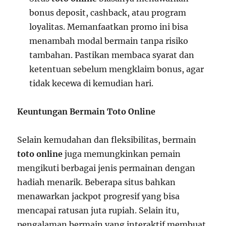
bonus deposit, cashback, atau program
loyalitas. Memanfaatkan promo ini bisa
menambah modal bermain tanpa risiko
tambahan. Pastikan membaca syarat dan
ketentuan sebelum mengklaim bonus, agar
tidak kecewa di kemudian hari.
Keuntungan Bermain Toto Online
Selain kemudahan dan fleksibilitas, bermain
toto online
juga memungkinkan pemain
mengikuti berbagai jenis permainan dengan
hadiah menarik. Beberapa situs bahkan
menawarkan jackpot progresif yang bisa
mencapai ratusan juta rupiah. Selain itu,
pengalaman bermain yang interaktif membuat