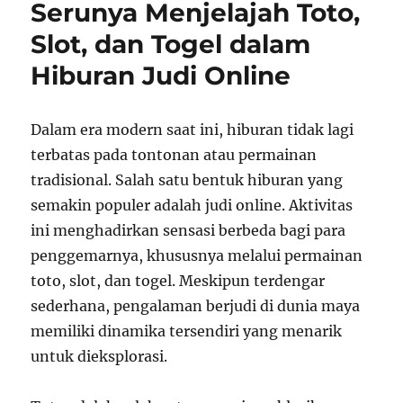
Serunya Menjelajah Toto,
Balik
Permainan
Slot, dan Togel dalam
Toto
Hiburan Judi Online
Modern
Dalam era modern saat ini, hiburan tidak lagi
terbatas pada tontonan atau permainan
tradisional. Salah satu bentuk hiburan yang
semakin populer adalah judi online. Aktivitas
ini menghadirkan sensasi berbeda bagi para
penggemarnya, khususnya melalui permainan
toto, slot, dan togel. Meskipun terdengar
sederhana, pengalaman berjudi di dunia maya
memiliki dinamika tersendiri yang menarik
untuk dieksplorasi.