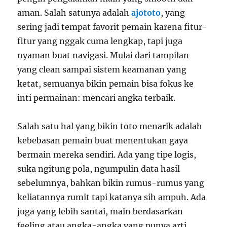
aman. Salah satunya adalah
ajototo
, yang
sering jadi tempat favorit pemain karena fitur-
fitur yang nggak cuma lengkap, tapi juga
nyaman buat navigasi. Mulai dari tampilan
yang clean sampai sistem keamanan yang
ketat, semuanya bikin pemain bisa fokus ke
inti permainan: mencari angka terbaik.
Salah satu hal yang bikin toto menarik adalah
kebebasan pemain buat menentukan gaya
bermain mereka sendiri. Ada yang tipe logis,
suka ngitung pola, ngumpulin data hasil
sebelumnya, bahkan bikin rumus-rumus yang
keliatannya rumit tapi katanya sih ampuh. Ada
juga yang lebih santai, main berdasarkan
feeling atau angka-angka yang punya arti