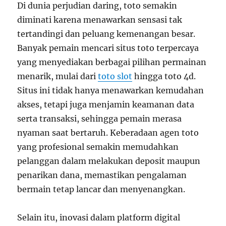
Di dunia perjudian daring, toto semakin
diminati karena menawarkan sensasi tak
tertandingi dan peluang kemenangan besar.
Banyak pemain mencari situs toto terpercaya
yang menyediakan berbagai pilihan permainan
menarik, mulai dari
toto slot
hingga toto 4d.
Situs ini tidak hanya menawarkan kemudahan
akses, tetapi juga menjamin keamanan data
serta transaksi, sehingga pemain merasa
nyaman saat bertaruh. Keberadaan agen toto
yang profesional semakin memudahkan
pelanggan dalam melakukan deposit maupun
penarikan dana, memastikan pengalaman
bermain tetap lancar dan menyenangkan.
Selain itu, inovasi dalam platform digital