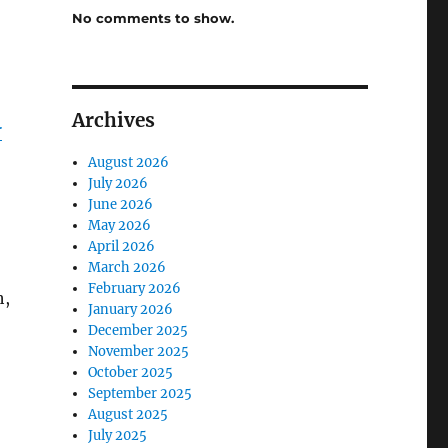
No comments to show.
Archives
r
August 2026
July 2026
June 2026
May 2026
April 2026
March 2026
February 2026
h,
January 2026
December 2025
November 2025
October 2025
September 2025
August 2025
July 2025