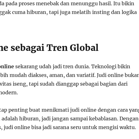
da pada proses menebak dan menunggu hasil. Itu bikin
gak cuma hiburan, tapi juga melatih insting dan logika
ne sebagai Tren Global
online
sekarang udah jadi tren dunia. Teknologi bikin
bih mudah diakses, aman, dan variatif. Judi online buka
ivitas iseng, tapi sudah dianggap sebagai bagian dari
 modern.
etap penting buat menikmati judi online dengan cara yan
a adalah hiburan, jadi jangan sampai kebablasan. Dengan
, judi online bisa jadi sarana seru untuk mengisi waktu.