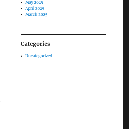
May 2025
April 2025
March 2025
Categories
Uncategorized
h