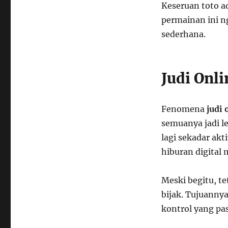
Keseruan toto a
permainan ini ng
sederhana.
Judi Onli
Fenomena
judi 
semuanya jadi le
lagi sekadar akt
hiburan digital
Meski begitu, t
bijak. Tujuanny
kontrol yang pas