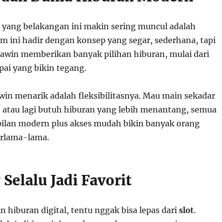
 yang belakangan ini makin sering muncul adalah
orm ini hadir dengan konsep yang segar, sederhana, tapi
dawin memberikan banyak pilihan hiburan, mulai dari
pai yang bikin tegang.
win menarik adalah fleksibilitasnya. Mau main sekadar
me atau lagi butuh hiburan yang lebih menantang, semua
mpilan modern plus akses mudah bikin banyak orang
erlama-lama.
 Selalu Jadi Favorit
 hiburan digital, tentu nggak bisa lepas dari
slot
.