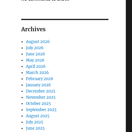
Archives
August 2026
July 2026
June 2026
May 2026
April 2026
March 2026
February 2026
January 2026
December 2025
November 2025
October 2025
September 2025
August 2025
July 2025
June 2025