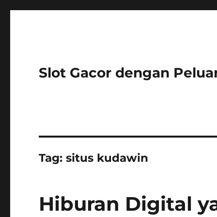
Slot Gacor dengan Pelua
Tag:
situs kudawin
Hiburan Digital 