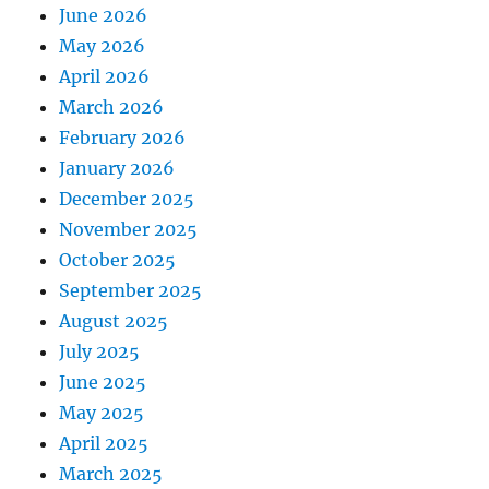
June 2026
May 2026
April 2026
March 2026
February 2026
January 2026
December 2025
November 2025
October 2025
September 2025
August 2025
July 2025
June 2025
May 2025
April 2025
March 2025