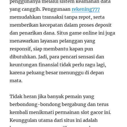
penggunanya melalui sistem keamanan data
yang canggih. Penggunaan
rekening777
memudahkan transaksi tanpa repot, serta
memberikan kecepatan dalam proses deposit
dan penarikan dana. Situs game online ini juga
menawarkan layanan pelanggan yang
responsif, siap membantu kapan pun
dibutuhkan. Jadi, para pencari sensasi dan
keuntungan finansial tidak perlu ragu lagi,
karena peluang besar menunggu di depan
mata.
Tidak heran jika banyak pemain yang
berbondong-bondong bergabung dan terus
kembali menikmati permainan slot gacor ini.
Keunggulan utama dari situs ini adalah