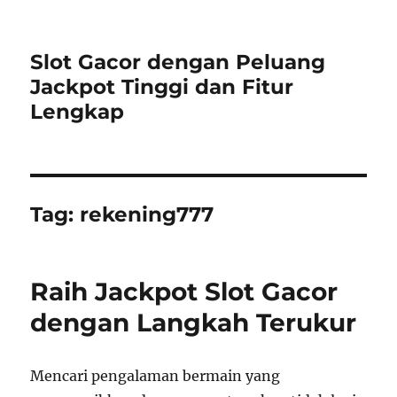
Slot Gacor dengan Peluang
Jackpot Tinggi dan Fitur
Lengkap
Tag:
rekening777
Raih Jackpot Slot Gacor
dengan Langkah Terukur
Mencari pengalaman bermain yang