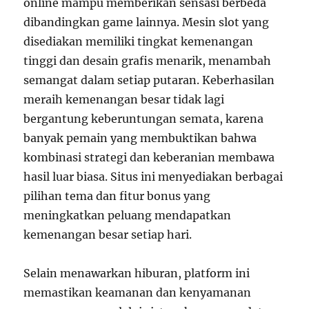
online mampu memberikan sensasi berbeda
dibandingkan game lainnya. Mesin slot yang
disediakan memiliki tingkat kemenangan
tinggi dan desain grafis menarik, menambah
semangat dalam setiap putaran. Keberhasilan
meraih kemenangan besar tidak lagi
bergantung keberuntungan semata, karena
banyak pemain yang membuktikan bahwa
kombinasi strategi dan keberanian membawa
hasil luar biasa. Situs ini menyediakan berbagai
pilihan tema dan fitur bonus yang
meningkatkan peluang mendapatkan
kemenangan besar setiap hari.
Selain menawarkan hiburan, platform ini
memastikan keamanan dan kenyamanan