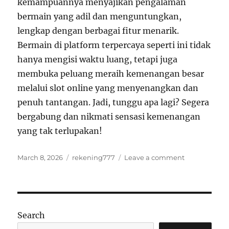
kemampuannya menyajikan pengalaman
bermain yang adil dan menguntungkan,
lengkap dengan berbagai fitur menarik.
Bermain di platform terpercaya seperti ini tidak
hanya mengisi waktu luang, tetapi juga
membuka peluang meraih kemenangan besar
melalui slot online yang menyenangkan dan
penuh tantangan. Jadi, tunggu apa lagi? Segera
bergabung dan nikmati sensasi kemenangan
yang tak terlupakan!
Posted
Tags
on
March 8, 2026
rekening777
Leave a comment
on
Raih
Jackpot
Slot
Gacor
dengan
Search
Langkah