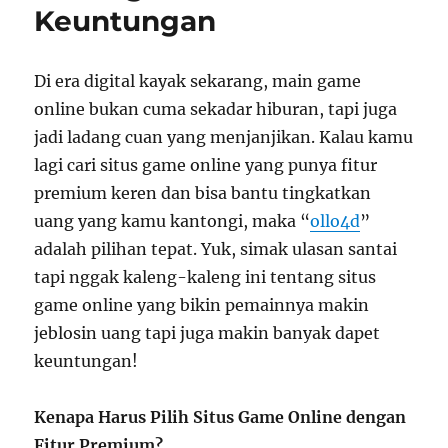
Keuntungan
Di era digital kayak sekarang, main game
online bukan cuma sekadar hiburan, tapi juga
jadi ladang cuan yang menjanjikan. Kalau kamu
lagi cari situs game online yang punya fitur
premium keren dan bisa bantu tingkatkan
uang yang kamu kantongi, maka “
ollo4d
”
adalah pilihan tepat. Yuk, simak ulasan santai
tapi nggak kaleng-kaleng ini tentang situs
game online yang bikin pemainnya makin
jeblosin uang tapi juga makin banyak dapet
keuntungan!
Kenapa Harus Pilih Situs Game Online dengan
Fitur Premium?