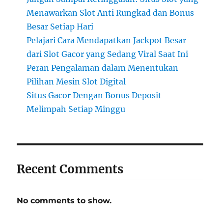
Menawarkan Slot Anti Rungkad dan Bonus
Besar Setiap Hari
Pelajari Cara Mendapatkan Jackpot Besar
dari Slot Gacor yang Sedang Viral Saat Ini
Peran Pengalaman dalam Menentukan
Pilihan Mesin Slot Digital
Situs Gacor Dengan Bonus Deposit
Melimpah Setiap Minggu
Recent Comments
No comments to show.