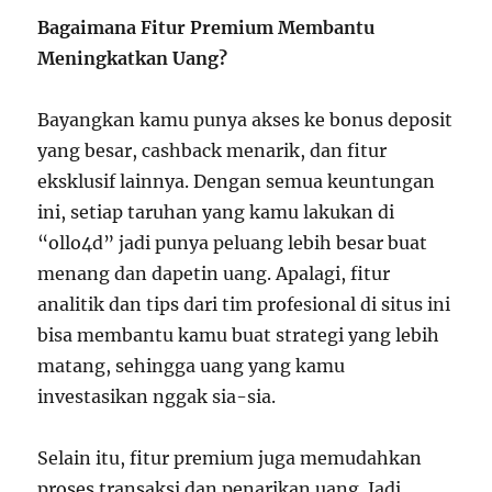
Bagaimana Fitur Premium Membantu
Meningkatkan Uang?
Bayangkan kamu punya akses ke bonus deposit
yang besar, cashback menarik, dan fitur
eksklusif lainnya. Dengan semua keuntungan
ini, setiap taruhan yang kamu lakukan di
“ollo4d” jadi punya peluang lebih besar buat
menang dan dapetin uang. Apalagi, fitur
analitik dan tips dari tim profesional di situs ini
bisa membantu kamu buat strategi yang lebih
matang, sehingga uang yang kamu
investasikan nggak sia-sia.
Selain itu, fitur premium juga memudahkan
proses transaksi dan penarikan uang. Jadi,