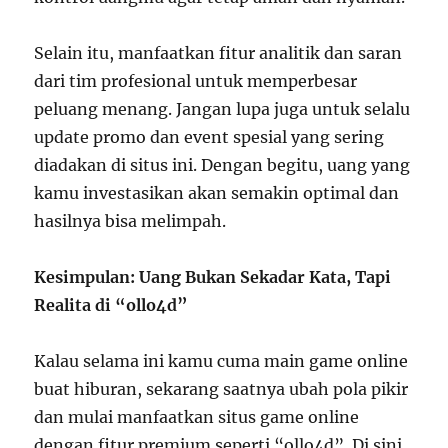
Selain itu, manfaatkan fitur analitik dan saran
dari tim profesional untuk memperbesar
peluang menang. Jangan lupa juga untuk selalu
update promo dan event spesial yang sering
diadakan di situs ini. Dengan begitu, uang yang
kamu investasikan akan semakin optimal dan
hasilnya bisa melimpah.
Kesimpulan: Uang Bukan Sekadar Kata, Tapi
Realita di “ollo4d”
Kalau selama ini kamu cuma main game online
buat hiburan, sekarang saatnya ubah pola pikir
dan mulai manfaatkan situs game online
dengan fitur premium seperti “ollo4d”. Di sini,