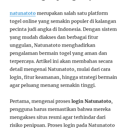
natunatoto
merupakan salah satu platform
togel online yang semakin populer di kalangan
pecinta judi angka di Indonesia. Dengan sistem
yang mudah diakses dan berbagai fitur
unggulan, Natunatoto menghadirkan
pengalaman bermain togel yang aman dan
terpercaya. Artikel ini akan membahas secara
detail mengenai Natunatoto, mulai dari cara
login, fitur keamanan, hingga strategi bermain
agar peluang menang semakin tinggi.
Pertama, mengenai proses
login Natunatoto
,
pengguna harus memastikan bahwa mereka
mengakses situs resmi agar terhindar dari
risiko penipuan. Proses login pada Natunatoto