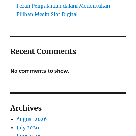
Peran Pengalaman dalam Menentukan
Pilihan Mesin Slot Digital
Recent Comments
No comments to show.
Archives
August 2026
July 2026