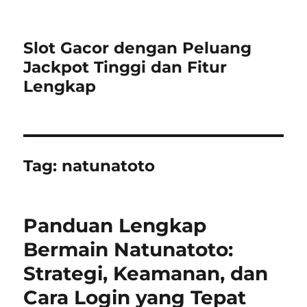
Slot Gacor dengan Peluang
Jackpot Tinggi dan Fitur
Lengkap
Tag:
natunatoto
Panduan Lengkap
Bermain Natunatoto:
Strategi, Keamanan, dan
Cara Login yang Tepat