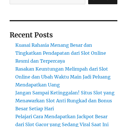
Cara
Login
yang
Tepat
Recent Posts
Kuasai Rahasia Menang Besar dan
Tingkatkan Pendapatan dari Slot Online
Resmi dan Terpercaya
Rasakan Keuntungan Melimpah dari Slot
Online dan Ubah Waktu Main Jadi Peluang
Mendapatkan Uang
Jangan Sampai Ketinggalan! Situs Slot yang
Menawarkan Slot Anti Rungkad dan Bonus
Besar Setiap Hari
Pelajari Cara Mendapatkan Jackpot Besar
dari Slot Gacor yang Sedang Viral Saat Ini