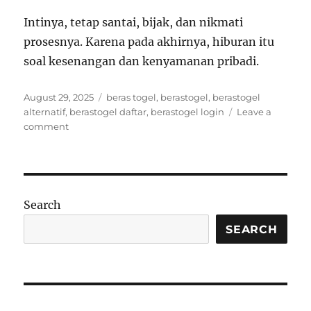
Intinya, tetap santai, bijak, dan nikmati
prosesnya. Karena pada akhirnya, hiburan itu
soal kesenangan dan kenyamanan pribadi.
Posted
Tags
August 29, 2025
beras togel
,
berastogel
,
berastogel
on
alternatif
,
berastogel daftar
,
berastogel login
Leave a
on
comment
Pilihan
Seru
untuk
Pecinta
Hiburan
Search
Digital
SEARCH