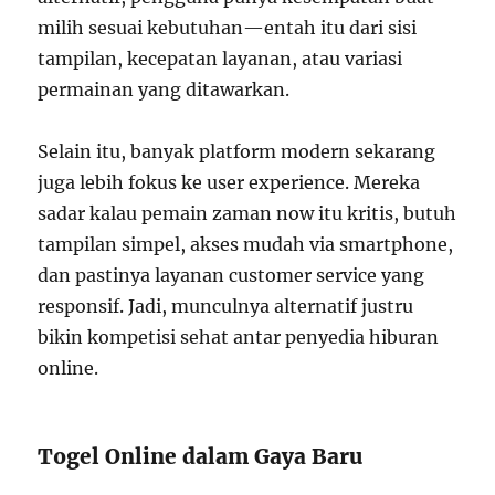
milih sesuai kebutuhan—entah itu dari sisi
tampilan, kecepatan layanan, atau variasi
permainan yang ditawarkan.
Selain itu, banyak platform modern sekarang
juga lebih fokus ke user experience. Mereka
sadar kalau pemain zaman now itu kritis, butuh
tampilan simpel, akses mudah via smartphone,
dan pastinya layanan customer service yang
responsif. Jadi, munculnya alternatif justru
bikin kompetisi sehat antar penyedia hiburan
online.
Togel Online dalam Gaya Baru