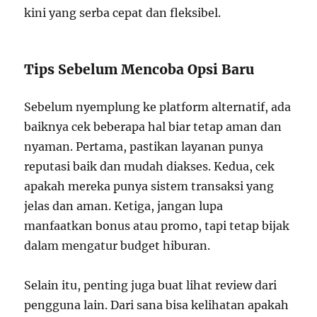
kini yang serba cepat dan fleksibel.
Tips Sebelum Mencoba Opsi Baru
Sebelum nyemplung ke platform alternatif, ada
baiknya cek beberapa hal biar tetap aman dan
nyaman. Pertama, pastikan layanan punya
reputasi baik dan mudah diakses. Kedua, cek
apakah mereka punya sistem transaksi yang
jelas dan aman. Ketiga, jangan lupa
manfaatkan bonus atau promo, tapi tetap bijak
dalam mengatur budget hiburan.
Selain itu, penting juga buat lihat review dari
pengguna lain. Dari sana bisa kelihatan apakah