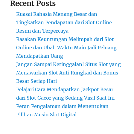
Recent Posts
Kuasai Rahasia Menang Besar dan
Tingkatkan Pendapatan dari Slot Online
Resmi dan Terpercaya
Rasakan Keuntungan Melimpah dari Slot
Online dan Ubah Waktu Main Jadi Peluang
Mendapatkan Uang
Jangan Sampai Ketinggalan! Situs Slot yang
Menawarkan Slot Anti Rungkad dan Bonus
Besar Setiap Hari
Pelajari Cara Mendapatkan Jackpot Besar
dari Slot Gacor yang Sedang Viral Saat Ini
Peran Pengalaman dalam Menentukan
Pilihan Mesin Slot Digital