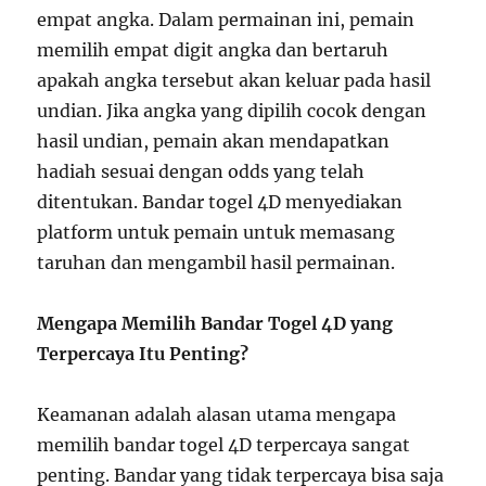
empat angka. Dalam permainan ini, pemain
memilih empat digit angka dan bertaruh
apakah angka tersebut akan keluar pada hasil
undian. Jika angka yang dipilih cocok dengan
hasil undian, pemain akan mendapatkan
hadiah sesuai dengan odds yang telah
ditentukan. Bandar togel 4D menyediakan
platform untuk pemain untuk memasang
taruhan dan mengambil hasil permainan.
Mengapa Memilih Bandar Togel 4D yang
Terpercaya Itu Penting?
Keamanan adalah alasan utama mengapa
memilih bandar togel 4D terpercaya sangat
penting. Bandar yang tidak terpercaya bisa saja