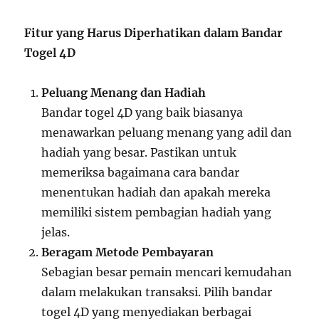
Fitur yang Harus Diperhatikan dalam Bandar
Togel 4D
Peluang Menang dan Hadiah
Bandar togel 4D yang baik biasanya
menawarkan peluang menang yang adil dan
hadiah yang besar. Pastikan untuk
memeriksa bagaimana cara bandar
menentukan hadiah dan apakah mereka
memiliki sistem pembagian hadiah yang
jelas.
Beragam Metode Pembayaran
Sebagian besar pemain mencari kemudahan
dalam melakukan transaksi. Pilih bandar
togel 4D yang menyediakan berbagai