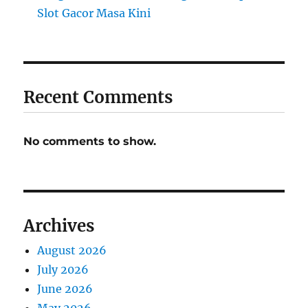
Slot Gacor Masa Kini
Recent Comments
No comments to show.
Archives
August 2026
July 2026
June 2026