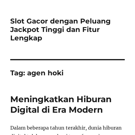
Slot Gacor dengan Peluang
Jackpot Tinggi dan Fitur
Lengkap
Tag:
agen hoki
Meningkatkan Hiburan
Digital di Era Modern
Dalam beberapa tahun terakhir, dunia hiburan