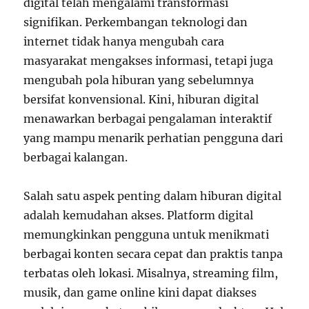
digital telah mengalami transformasi
signifikan. Perkembangan teknologi dan
internet tidak hanya mengubah cara
masyarakat mengakses informasi, tetapi juga
mengubah pola hiburan yang sebelumnya
bersifat konvensional. Kini, hiburan digital
menawarkan berbagai pengalaman interaktif
yang mampu menarik perhatian pengguna dari
berbagai kalangan.
Salah satu aspek penting dalam hiburan digital
adalah kemudahan akses. Platform digital
memungkinkan pengguna untuk menikmati
berbagai konten secara cepat dan praktis tanpa
terbatas oleh lokasi. Misalnya, streaming film,
musik, dan game online kini dapat diakses