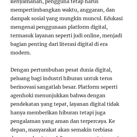
kenyamanan, pengguna tetap harus
mempertimbangkan waktu, anggaran, dan
dampak sosial yang mungkin muncul. Edukasi
mengenai penggunaan platform digital,
termasuk layanan seperti judi online, menjadi
bagian penting dari literasi digital di era
modern.
Dengan pertumbuhan pesat dunia digital,
peluang bagi industri hiburan untuk terus
berinovasi sangatlah besar. Platform seperti
agenhoki menunjukkan bahwa dengan
pendekatan yang tepat, layanan digital tidak
hanya memberikan hiburan tetapi juga
pengalaman yang aman dan terpercaya. Ke
depan, masyarakat akan semakin terbiasa