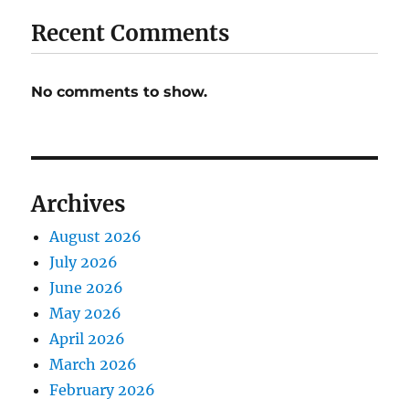
Recent Comments
No comments to show.
Archives
August 2026
July 2026
June 2026
May 2026
April 2026
March 2026
February 2026