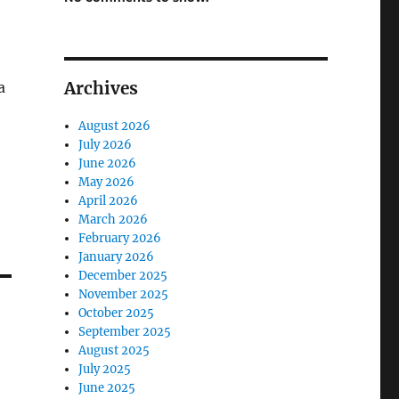
Archives
a
August 2026
July 2026
June 2026
May 2026
April 2026
March 2026
February 2026
January 2026
December 2025
November 2025
October 2025
September 2025
August 2025
July 2025
June 2025