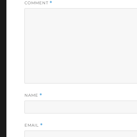
COMMENT
*
NAME
*
EMAIL
*