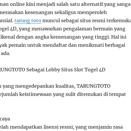
an online kini menjadi salah satu alternatif yang sanga
 merasakan kesenangan sekaligus memperoleh
nsial.
tarung toto
muncul sebagai situs resmi terkemuk
 togel 4D, yang menawarkan pengalaman bermain yang
dikenal dengan angka kemenangan yang tinggi. Hal ini
ak pemain untuk mendaftar dan menikmati berbagai
ada.
UNGTOTO Sebagai Lobby Situs Slot Togel 4D
rm yang mengedepankan kualitas, TARUNGTOTO
jumlah keistimewaan yang sulit ditemukan di tempat
:
caya
ah mendapatkan lisensi resmi, yang menjamin rasa