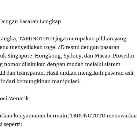
 Dengan Pasaran Lengkap
 angka, TARUNGTOTO juga merupakan pilihan yang
rena menyediakan togel 4D resmi dengan pasaran
suk Singapore, Hongkong, Sydney, dan Macau. Prosedur
 nomor dilakukan dengan mudah melalui sistem
il dan transparan. Hasil undian mengikuti pasaran asli
indari kemungkinan manipulasi.
osi Menarik
atkan kenyamanan bermain, TARUNGTOTO menawarka
 seperti: