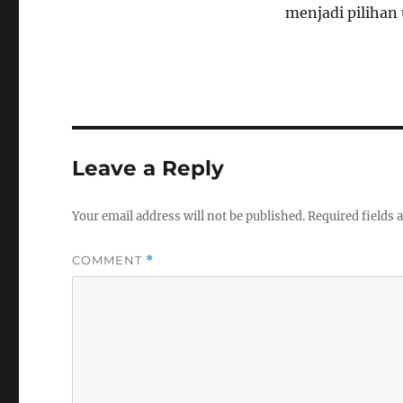
menjadi pilihan 
Leave a Reply
Your email address will not be published.
Required fields
COMMENT
*