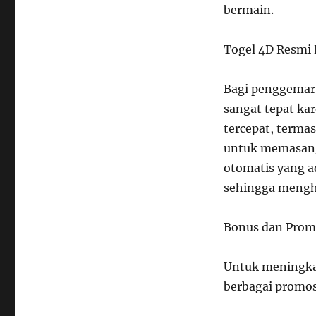
bermain.
Togel 4D Resmi
Bagi penggemar
sangat tepat ka
tercepat, terma
untuk memasang
otomatis yang ad
sehingga mengh
Bonus dan Prom
Untuk meningk
berbagai promosi