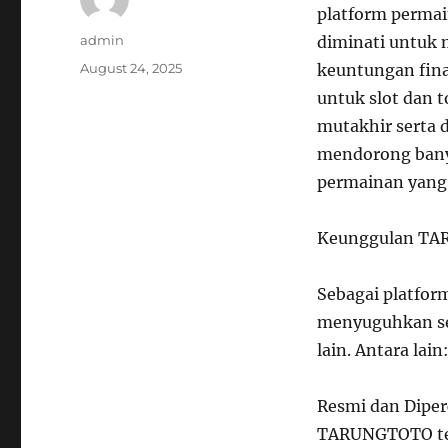
platform permain
Author
admin
diminati untuk
Posted
August 24, 2025
keuntungan fina
on
untuk slot dan
mutakhir serta 
mendorong bany
permainan yang 
Keunggulan TAR
Sebagai platfo
menyuguhkan se
lain. Antara lain
Resmi dan Diper
TARUNGTOTO tel