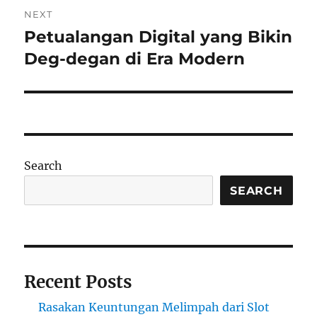
NEXT
Petualangan Digital yang Bikin
Next
post:
Deg-degan di Era Modern
Search
SEARCH
Recent Posts
Rasakan Keuntungan Melimpah dari Slot