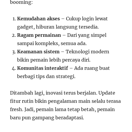
booming:
Kemudahan akses
– Cukup login lewat
gadget, hiburan langsung tersedia.
Ragam permainan
– Dari yang simpel
sampai kompleks, semua ada.
Keamanan sistem
– Teknologi modern
bikin pemain lebih percaya diri.
Komunitas interaktif
– Ada ruang buat
berbagi tips dan strategi.
Ditambah lagi, inovasi terus berjalan. Update
fitur rutin bikin pengalaman main selalu terasa
fresh. Jadi, pemain lama tetap betah, pemain
baru pun gampang beradaptasi.