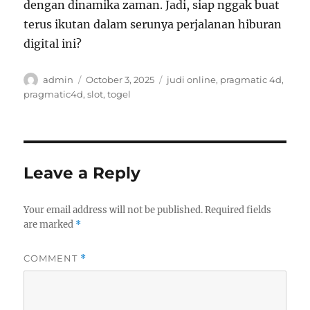
dengan dinamika zaman. Jadi, siap nggak buat
terus ikutan dalam serunya perjalanan hiburan
digital ini?
Author
Posted
Tags
admin
October 3, 2025
judi online
,
pragmatic 4d
,
on
pragmatic4d
,
slot
,
togel
Leave a Reply
Your email address will not be published.
Required fields
are marked
*
COMMENT
*