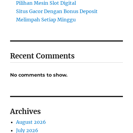
Pilihan Mesin Slot Digital
Situs Gacor Dengan Bonus Deposit
Melimpah Setiap Minggu
Recent Comments
No comments to show.
Archives
August 2026
July 2026