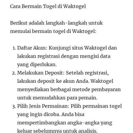
Cara Bermain Togel di Waktogel
Berikut adalah langkah-langkah untuk
memulai bermain togel di Waktogel:
Daftar Akun: Kunjungi situs Waktogel dan
lakukan registrasi dengan mengisi data
yang diperlukan.
Melakukan Deposit: Setelah registrasi,
lakukan deposit ke akun Anda. Waktogel
menyediakan berbagai metode pembayaran
untuk memudahkan para pemain.
Pilih Jenis Permainan: Pilih permainan togel
yang ingin dicoba. Anda bisa
mempertimbangkan angka-angka yang
keluar sebelumnya untuk analisis.