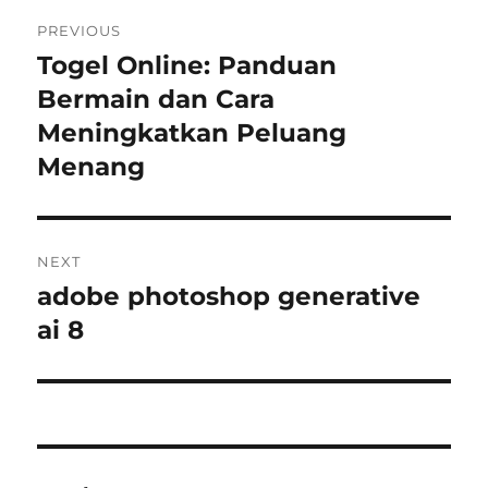
Post
PREVIOUS
navigation
Togel Online: Panduan
Previous
post:
Bermain dan Cara
Meningkatkan Peluang
Menang
NEXT
adobe photoshop generative
Next
post:
ai 8