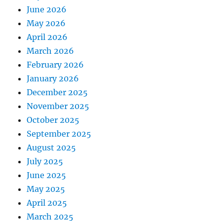
June 2026
May 2026
April 2026
March 2026
February 2026
January 2026
December 2025
November 2025
October 2025
September 2025
August 2025
July 2025
June 2025
May 2025
April 2025
March 2025