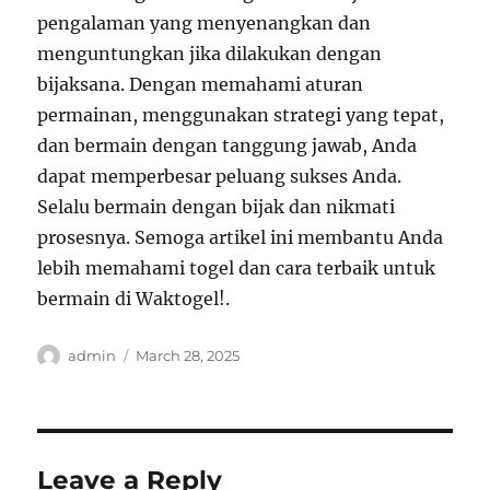
pengalaman yang menyenangkan dan
menguntungkan jika dilakukan dengan
bijaksana. Dengan memahami aturan
permainan, menggunakan strategi yang tepat,
dan bermain dengan tanggung jawab, Anda
dapat memperbesar peluang sukses Anda.
Selalu bermain dengan bijak dan nikmati
prosesnya. Semoga artikel ini membantu Anda
lebih memahami togel dan cara terbaik untuk
bermain di Waktogel!.
Author
Posted
admin
March 28, 2025
on
Leave a Reply