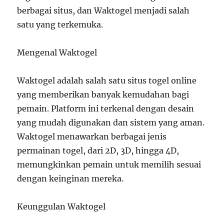
berbagai situs, dan Waktogel menjadi salah
satu yang terkemuka.
Mengenal Waktogel
Waktogel adalah salah satu situs togel online
yang memberikan banyak kemudahan bagi
pemain. Platform ini terkenal dengan desain
yang mudah digunakan dan sistem yang aman.
Waktogel menawarkan berbagai jenis
permainan togel, dari 2D, 3D, hingga 4D,
memungkinkan pemain untuk memilih sesuai
dengan keinginan mereka.
Keunggulan Waktogel