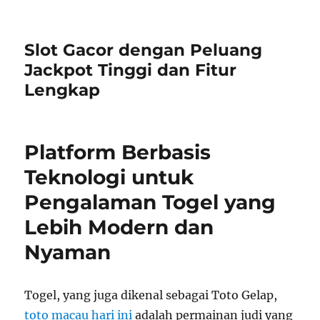
Slot Gacor dengan Peluang
Jackpot Tinggi dan Fitur
Lengkap
Platform Berbasis
Teknologi untuk
Pengalaman Togel yang
Lebih Modern dan
Nyaman
Togel, yang juga dikenal sebagai Toto Gelap,
toto macau hari ini
adalah permainan judi yang