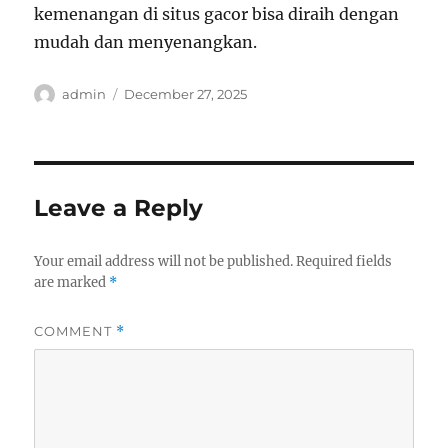
kemenangan di situs gacor bisa diraih dengan
mudah dan menyenangkan.
Author
Posted
admin
December 27, 2025
on
Leave a Reply
Your email address will not be published.
Required fields
are marked
*
COMMENT
*