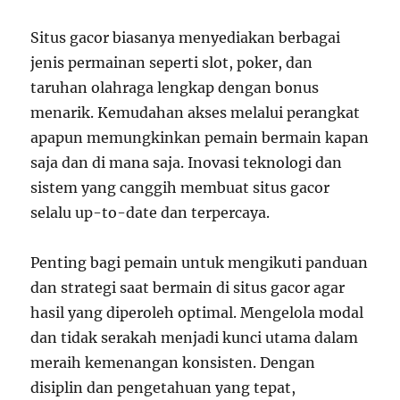
Situs gacor biasanya menyediakan berbagai
jenis permainan seperti slot, poker, dan
taruhan olahraga lengkap dengan bonus
menarik. Kemudahan akses melalui perangkat
apapun memungkinkan pemain bermain kapan
saja dan di mana saja. Inovasi teknologi dan
sistem yang canggih membuat situs gacor
selalu up-to-date dan terpercaya.
Penting bagi pemain untuk mengikuti panduan
dan strategi saat bermain di situs gacor agar
hasil yang diperoleh optimal. Mengelola modal
dan tidak serakah menjadi kunci utama dalam
meraih kemenangan konsisten. Dengan
disiplin dan pengetahuan yang tepat,