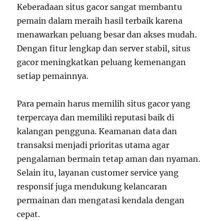
Keberadaan situs gacor sangat membantu
pemain dalam meraih hasil terbaik karena
menawarkan peluang besar dan akses mudah.
Dengan fitur lengkap dan server stabil, situs
gacor meningkatkan peluang kemenangan
setiap pemainnya.
Para pemain harus memilih situs gacor yang
terpercaya dan memiliki reputasi baik di
kalangan pengguna. Keamanan data dan
transaksi menjadi prioritas utama agar
pengalaman bermain tetap aman dan nyaman.
Selain itu, layanan customer service yang
responsif juga mendukung kelancaran
permainan dan mengatasi kendala dengan
cepat.