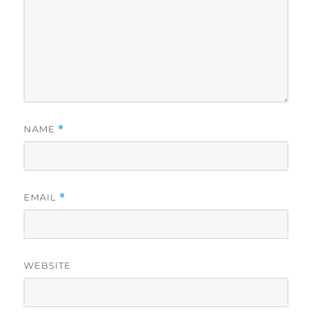
NAME
*
EMAIL
*
WEBSITE