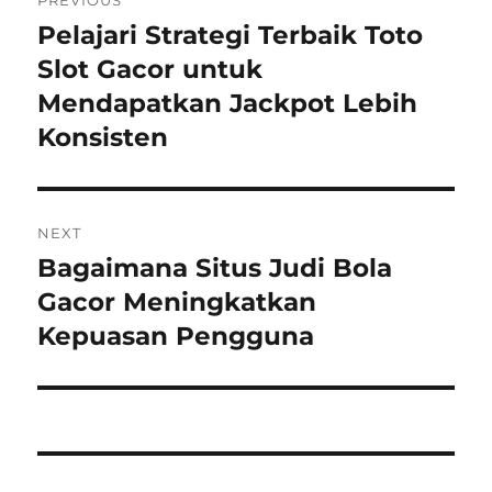
PREVIOUS
navigation
Pelajari Strategi Terbaik Toto
Previous
post:
Slot Gacor untuk
Mendapatkan Jackpot Lebih
Konsisten
NEXT
Bagaimana Situs Judi Bola
Next
post:
Gacor Meningkatkan
Kepuasan Pengguna