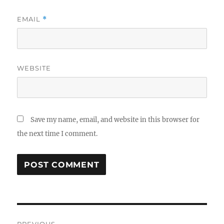
EMAIL
*
WEBSITE
Save my name, email, and website in this browser for
the next time I comment.
Post