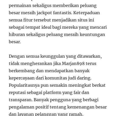
permainan sekaligus memberikan peluang
besar meraih jackpot fantastis. Keterpaduan
semua fitur tersebut menjadikan situs ini
sebagai tempat ideal bagi mereka yang mencari
hiburan sekaligus peluang meraih keuntungan
besar.
Dengan semua keunggulan yang ditawarkan,
tidak mengherankan jika Marjan898 terus
berkembang dan mendapatkan banyak
kepercayaan dari komunitas judi daring.
Popularitasnya pun semakin meningkat berkat
reputasi sebagai platform yang fair dan
transparan. Banyak pengguna yang berbagi
pengalaman positif tentang kemenangan besar
dan layanan pelanggan yang ramah.