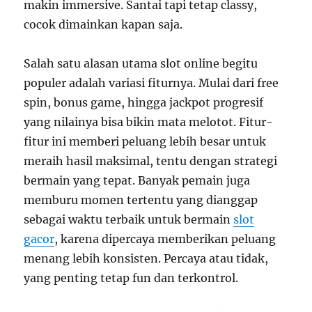
makin immersive. Santai tapi tetap classy,
cocok dimainkan kapan saja.
Salah satu alasan utama slot online begitu
populer adalah variasi fiturnya. Mulai dari free
spin, bonus game, hingga jackpot progresif
yang nilainya bisa bikin mata melotot. Fitur-
fitur ini memberi peluang lebih besar untuk
meraih hasil maksimal, tentu dengan strategi
bermain yang tepat. Banyak pemain juga
memburu momen tertentu yang dianggap
sebagai waktu terbaik untuk bermain
slot
gacor
, karena dipercaya memberikan peluang
menang lebih konsisten. Percaya atau tidak,
yang penting tetap fun dan terkontrol.