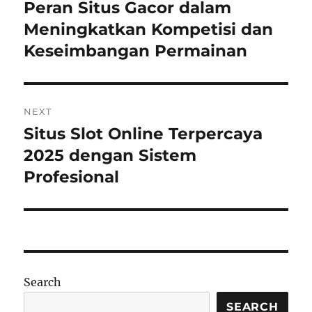
navigation
Peran Situs Gacor dalam
Previous
post:
Meningkatkan Kompetisi dan
Keseimbangan Permainan
NEXT
Situs Slot Online Terpercaya
Next
post:
2025 dengan Sistem
Profesional
Search
SEARCH