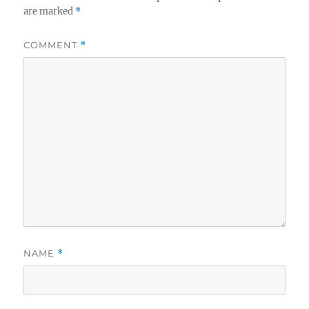
are marked
*
COMMENT
*
NAME
*