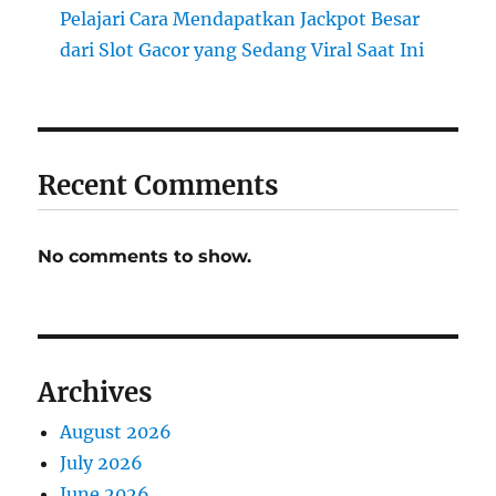
Pelajari Cara Mendapatkan Jackpot Besar
dari Slot Gacor yang Sedang Viral Saat Ini
Recent Comments
No comments to show.
Archives
August 2026
July 2026
June 2026