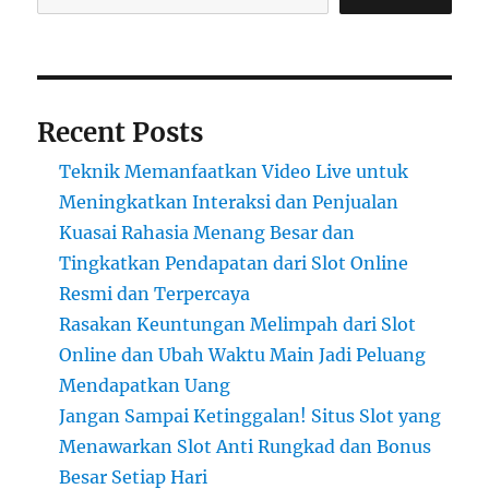
Recent Posts
Teknik Memanfaatkan Video Live untuk
Meningkatkan Interaksi dan Penjualan
Kuasai Rahasia Menang Besar dan
Tingkatkan Pendapatan dari Slot Online
Resmi dan Terpercaya
Rasakan Keuntungan Melimpah dari Slot
Online dan Ubah Waktu Main Jadi Peluang
Mendapatkan Uang
Jangan Sampai Ketinggalan! Situs Slot yang
Menawarkan Slot Anti Rungkad dan Bonus
Besar Setiap Hari