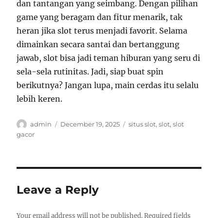
dan tantangan yang seimbang. Dengan pilihan
game yang beragam dan fitur menarik, tak
heran jika slot terus menjadi favorit. Selama
dimainkan secara santai dan bertanggung
jawab, slot bisa jadi teman hiburan yang seru di
sela-sela rutinitas. Jadi, siap buat spin
berikutnya? Jangan lupa, main cerdas itu selalu
lebih keren.
Author
Posted
Tags
admin
December 19, 2025
situs slot
,
slot
,
slot
on
gacor
Leave a Reply
Your email address will not be published.
Required fields