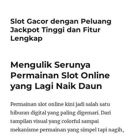
Slot Gacor dengan Peluang
Jackpot Tinggi dan Fitur
Lengkap
Mengulik Serunya
Permainan Slot Online
yang Lagi Naik Daun
Permainan slot online kini jadi salah satu
hiburan digital yang paling digemari. Dari
tampilan visual yang colorful sampai
mekanisme permainan yang simpel tapi nagih,