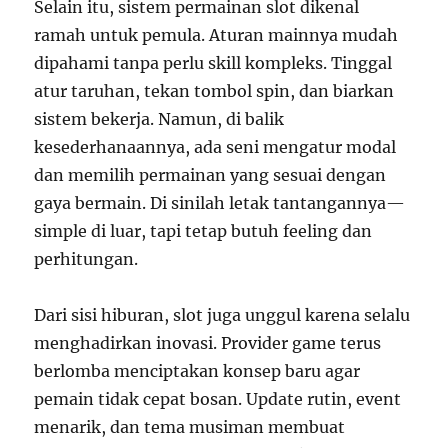
Selain itu, sistem permainan slot dikenal
ramah untuk pemula. Aturan mainnya mudah
dipahami tanpa perlu skill kompleks. Tinggal
atur taruhan, tekan tombol spin, dan biarkan
sistem bekerja. Namun, di balik
kesederhanaannya, ada seni mengatur modal
dan memilih permainan yang sesuai dengan
gaya bermain. Di sinilah letak tantangannya—
simple di luar, tapi tetap butuh feeling dan
perhitungan.
Dari sisi hiburan, slot juga unggul karena selalu
menghadirkan inovasi. Provider game terus
berlomba menciptakan konsep baru agar
pemain tidak cepat bosan. Update rutin, event
menarik, dan tema musiman membuat