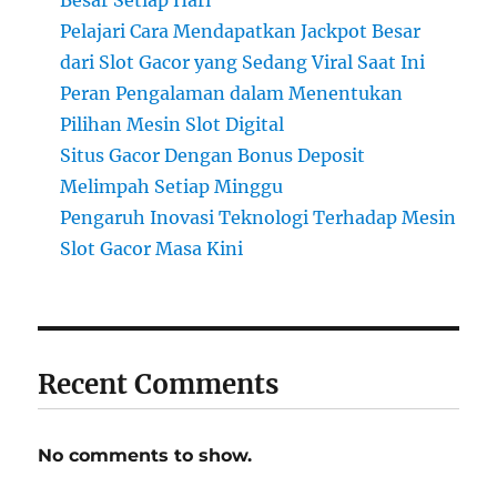
Besar Setiap Hari
Pelajari Cara Mendapatkan Jackpot Besar
dari Slot Gacor yang Sedang Viral Saat Ini
Peran Pengalaman dalam Menentukan
Pilihan Mesin Slot Digital
Situs Gacor Dengan Bonus Deposit
Melimpah Setiap Minggu
Pengaruh Inovasi Teknologi Terhadap Mesin
Slot Gacor Masa Kini
Recent Comments
No comments to show.