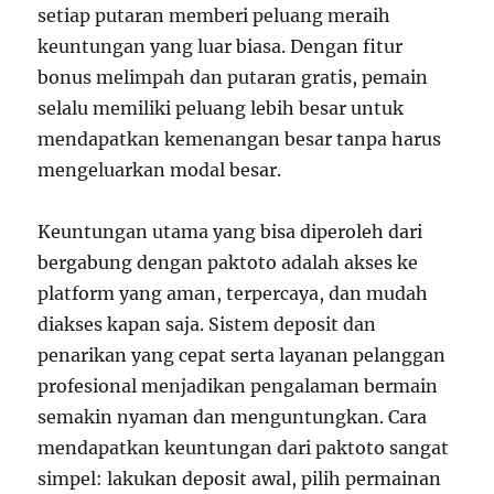
setiap putaran memberi peluang meraih
keuntungan yang luar biasa. Dengan fitur
bonus melimpah dan putaran gratis, pemain
selalu memiliki peluang lebih besar untuk
mendapatkan kemenangan besar tanpa harus
mengeluarkan modal besar.
Keuntungan utama yang bisa diperoleh dari
bergabung dengan paktoto adalah akses ke
platform yang aman, terpercaya, dan mudah
diakses kapan saja. Sistem deposit dan
penarikan yang cepat serta layanan pelanggan
profesional menjadikan pengalaman bermain
semakin nyaman dan menguntungkan. Cara
mendapatkan keuntungan dari paktoto sangat
simpel: lakukan deposit awal, pilih permainan