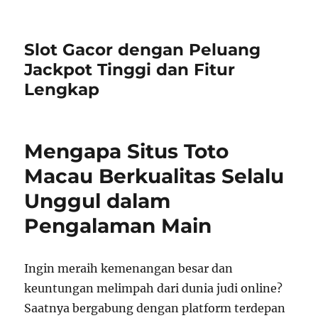
Slot Gacor dengan Peluang
Jackpot Tinggi dan Fitur
Lengkap
Mengapa Situs Toto
Macau Berkualitas Selalu
Unggul dalam
Pengalaman Main
Ingin meraih kemenangan besar dan
keuntungan melimpah dari dunia judi online?
Saatnya bergabung dengan platform terdepan