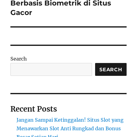
post:
Berbasis Biometrik di Situs
Gacor
Search
SEARCH
Recent Posts
Jangan Sampai Ketinggalan! Situs Slot yang
Menawarkan Slot Anti Rungkad dan Bonus