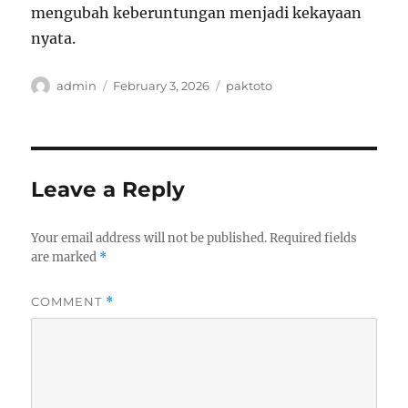
mengubah keberuntungan menjadi kekayaan
nyata.
Author
Posted
Tags
admin
February 3, 2026
paktoto
on
Leave a Reply
Your email address will not be published.
Required fields
are marked
*
COMMENT
*