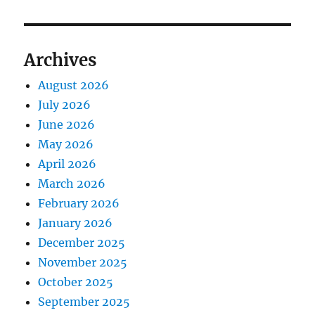
Archives
August 2026
July 2026
June 2026
May 2026
April 2026
March 2026
February 2026
January 2026
December 2025
November 2025
October 2025
September 2025