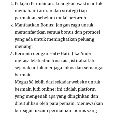
Pelajari Permainan: Luangkan waktu untuk
memahami aturan dan strategi tiap
permainan sebelum mulai bertaruh.
Manfaatkan Bonus: Jangan ragu untuk
memanfaatkan semua bonus dan promosi
yang ada untuk meningkatkan peluang
menang.
Bermain dengan Hati-Hati: Jika Anda
merasa lelah atau frustrasi, istirahatlah
sejenak untuk menjaga fokus dan semangat
bermain.
Mega288 lebih dari sekadar website untuk
bermain judi online; ini adalah platform
yang mengenali apa yang diinginkan dan
dibutuhkan oleh para pemain. Menawarkan
berbagai macam permainan, bonus yang