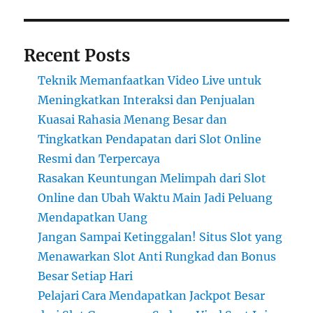
Recent Posts
Teknik Memanfaatkan Video Live untuk
Meningkatkan Interaksi dan Penjualan
Kuasai Rahasia Menang Besar dan
Tingkatkan Pendapatan dari Slot Online
Resmi dan Terpercaya
Rasakan Keuntungan Melimpah dari Slot
Online dan Ubah Waktu Main Jadi Peluang
Mendapatkan Uang
Jangan Sampai Ketinggalan! Situs Slot yang
Menawarkan Slot Anti Rungkad dan Bonus
Besar Setiap Hari
Pelajari Cara Mendapatkan Jackpot Besar