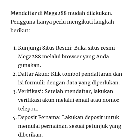
Mendaftar di Mega288 mudah dilakukan.
Pengguna hanya perlu mengikuti langkah
berikut:
Kunjungi Situs Resmi: Buka situs resmi
Mega288 melalui browser yang Anda
gunakan.
Daftar Akun: Klik tombol pendaftaran dan
isi formulir dengan data yang diperlukan.
Verifikasi: Setelah mendaftar, lakukan
verifikasi akun melalui email atau nomor
telepon.
Deposit Pertama: Lakukan deposit untuk
memulai permainan sesuai petunjuk yang
diberikan.