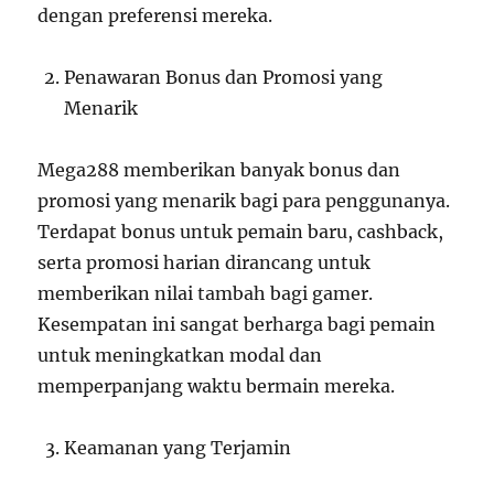
dengan preferensi mereka.
Penawaran Bonus dan Promosi yang
Menarik
Mega288 memberikan banyak bonus dan
promosi yang menarik bagi para penggunanya.
Terdapat bonus untuk pemain baru, cashback,
serta promosi harian dirancang untuk
memberikan nilai tambah bagi gamer.
Kesempatan ini sangat berharga bagi pemain
untuk meningkatkan modal dan
memperpanjang waktu bermain mereka.
Keamanan yang Terjamin