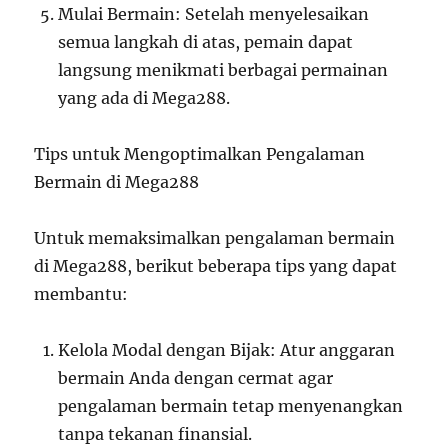
Mulai Bermain: Setelah menyelesaikan
semua langkah di atas, pemain dapat
langsung menikmati berbagai permainan
yang ada di Mega288.
Tips untuk Mengoptimalkan Pengalaman
Bermain di Mega288
Untuk memaksimalkan pengalaman bermain
di Mega288, berikut beberapa tips yang dapat
membantu:
Kelola Modal dengan Bijak: Atur anggaran
bermain Anda dengan cermat agar
pengalaman bermain tetap menyenangkan
tanpa tekanan finansial.