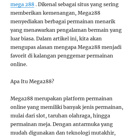
mega 288
. Dikenal sebagai situs yang sering
memberikan kemenangan, Mega288
menyediakan berbagai permainan menarik
yang menawarkan pengalaman bermain yang
luar biasa. Dalam artikel ini, kita akan
mengupas alasan mengapa Mega288 menjadi
favorit di kalangan penggemar permainan
online.
Apa Itu Mega288?
Mega288 merupakan platform permainan
online yang memiliki banyak jenis permainan,
mulai dari slot, taruhan olahraga, hingga
permainan meja. Dengan antarmuka yang
mudah digunakan dan teknologi mutakhir,