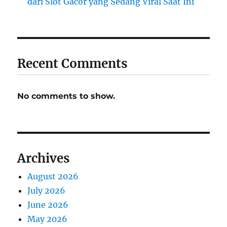
dari Slot Gacor yang Sedang Viral Saat Ini
Recent Comments
No comments to show.
Archives
August 2026
July 2026
June 2026
May 2026