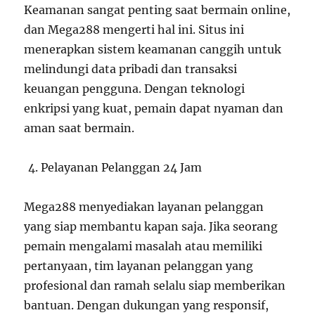
Keamanan sangat penting saat bermain online,
dan Mega288 mengerti hal ini. Situs ini
menerapkan sistem keamanan canggih untuk
melindungi data pribadi dan transaksi
keuangan pengguna. Dengan teknologi
enkripsi yang kuat, pemain dapat nyaman dan
aman saat bermain.
Pelayanan Pelanggan 24 Jam
Mega288 menyediakan layanan pelanggan
yang siap membantu kapan saja. Jika seorang
pemain mengalami masalah atau memiliki
pertanyaan, tim layanan pelanggan yang
profesional dan ramah selalu siap memberikan
bantuan. Dengan dukungan yang responsif,