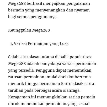
Mega288 berhasil menyajikan pengalaman
bermain yang menyenangkan dan nyaman
bagi semua penggunanya.
Keunggulan Mega288
Variasi Permainan yang Luas
Salah satu alasan utama di balik popularitas
Mega288 adalah banyaknya variasi permainan
yang tersedia. Pengguna dapat menemukan
ratusan permainan, mulai dari slot bertema
menarik hingga permainan kartu klasik serta
taruhan pada berbagai acara olahraga.
Keragaman ini memungkinkan setiap pemain
untuk menemukan permainan yang sesuai