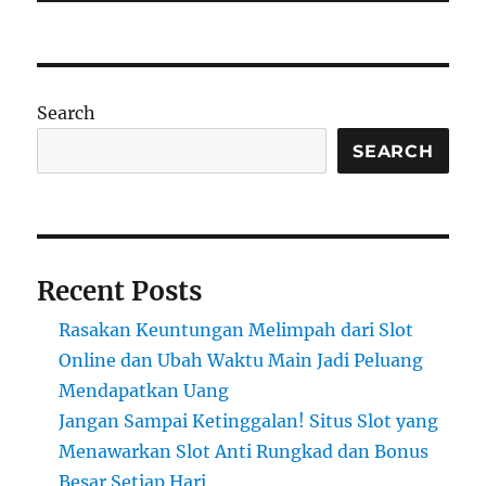
Search
SEARCH
Recent Posts
Rasakan Keuntungan Melimpah dari Slot
Online dan Ubah Waktu Main Jadi Peluang
Mendapatkan Uang
Jangan Sampai Ketinggalan! Situs Slot yang
Menawarkan Slot Anti Rungkad dan Bonus
Besar Setiap Hari