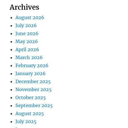
Archives
August 2026
July 2026
June 2026
May 2026
April 2026
March 2026
February 2026
January 2026
December 2025
November 2025
October 2025
September 2025
August 2025
July 2025