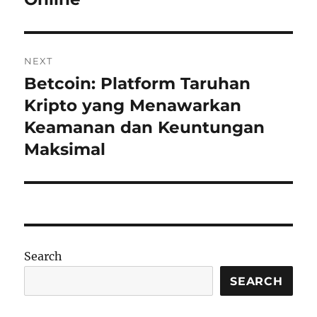
NEXT
Betcoin: Platform Taruhan
Next
post:
Kripto yang Menawarkan
Keamanan dan Keuntungan
Maksimal
Search
SEARCH