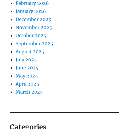
February 2026
January 2026
December 2025
November 2025
October 2025
September 2025
August 2025
July 2025
June 2025
May 2025
April 2025
March 2025
Categories