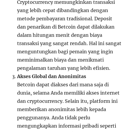
Cryptocurrency memungkinkan transaksi
yang lebih cepat dibandingkan dengan
metode pembayaran tradisional. Deposit
dan penarikan di Betcoin dapat dilakukan
dalam hitungan menit dengan biaya
transaksi yang sangat rendah. Hal ini sangat
menguntungkan bagi pemain yang ingin
meminimalkan biaya dan menikmati
pengalaman taruhan yang lebih efisien.
Akses Global dan Anonimitas
Betcoin dapat diakses dari mana saja di
dunia, selama Anda memiliki akses internet
dan cryptocurrency. Selain itu, platform ini
memberikan anonimitas lebih kepada
penggunanya. Anda tidak perlu
mengungkapkan informasi pribadi seperti