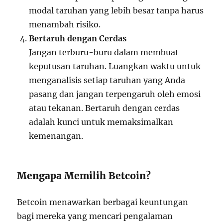
modal taruhan yang lebih besar tanpa harus
menambah risiko.
Bertaruh dengan Cerdas
Jangan terburu-buru dalam membuat
keputusan taruhan. Luangkan waktu untuk
menganalisis setiap taruhan yang Anda
pasang dan jangan terpengaruh oleh emosi
atau tekanan. Bertaruh dengan cerdas
adalah kunci untuk memaksimalkan
kemenangan.
Mengapa Memilih Betcoin?
Betcoin menawarkan berbagai keuntungan
bagi mereka yang mencari pengalaman