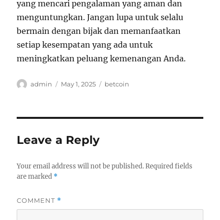
yang mencari pengalaman yang aman dan
menguntungkan. Jangan lupa untuk selalu
bermain dengan bijak dan memanfaatkan
setiap kesempatan yang ada untuk
meningkatkan peluang kemenangan Anda.
Author
Posted
Tags
admin
May 1, 2025
betcoin
on
Leave a Reply
Your email address will not be published.
Required fields
are marked
*
COMMENT
*