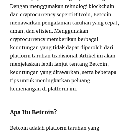
Dengan menggunakan teknologi blockchain
dan cryptocurrency seperti Bitcoin, Betcoin
menawarkan pengalaman taruhan yang cepat,
aman, dan efisien. Menggunakan
cryptocurrency memberikan berbagai
keuntungan yang tidak dapat diperoleh dari
platform taruhan tradisional. Artikel ini akan
menjelaskan lebih lanjut tentang Betcoin,
keuntungan yang ditawarkan, serta beberapa
tips untuk meningkatkan peluang
kemenangan di platform ini.
Apa Itu Betcoin?
Betcoin adalah platform taruhan yang