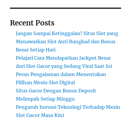
Recent Posts
Jangan Sampai Ketinggalan! Situs Slot yang
Menawarkan Slot Anti Rungkad dan Bonus
Besar Setiap Hari
Pelajari Cara Mendapatkan Jackpot Besar
dari Slot Gacor yang Sedang Viral Saat Ini
Peran Pengalaman dalam Menentukan
Pilihan Mesin Slot Digital
Situs Gacor Dengan Bonus Deposit
Melimpah Setiap Minggu
Pengaruh Inovasi Teknologi Terhadap Mesin
Slot Gacor Masa Kini