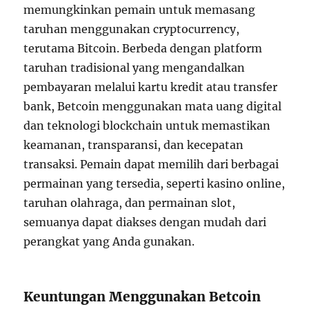
memungkinkan pemain untuk memasang
taruhan menggunakan cryptocurrency,
terutama Bitcoin. Berbeda dengan platform
taruhan tradisional yang mengandalkan
pembayaran melalui kartu kredit atau transfer
bank, Betcoin menggunakan mata uang digital
dan teknologi blockchain untuk memastikan
keamanan, transparansi, dan kecepatan
transaksi. Pemain dapat memilih dari berbagai
permainan yang tersedia, seperti kasino online,
taruhan olahraga, dan permainan slot,
semuanya dapat diakses dengan mudah dari
perangkat yang Anda gunakan.
Keuntungan Menggunakan Betcoin