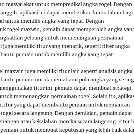
an masyarakat untuk memprediksi angka togel. Dengan
canggih, aplikasi ini dapat memberikan kemudahan bagi
el untuk memilih angka yang tepat. Dengan
nk togel maxwin, pemain dapat memperoleh angka yan
ingkatkan peluang untuk memenangkan permainan
ni juga memiliki fitur yang menarik, seperti filter angka
bantu pemain untuk memilih angka yang tepat.
gel maxwin juga memiliki fitur lain seperti analisis angka
bantu pemain untuk memahami pola angka yang sering
menggunakan fitur ini, pemain dapat membuat strategi
 untuk memenangkan permainan togel. Selain itu, aplikas
ki fitur yang dapat membantu pemain untuk memantau
 togel secara langsung. Dengan demikian, pemain dapat
ngan atau kekalahan mereka secara langsung. Fitur i
emain untuk membuat keputusan yang lebih baik dal