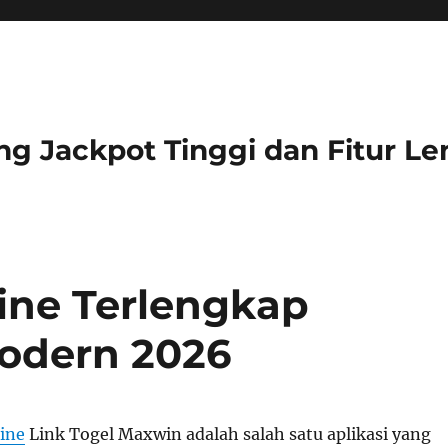
ng Jackpot Tinggi dan Fitur L
ine Terlengkap
odern 2026
line
Link Togel Maxwin adalah salah satu aplikasi yang