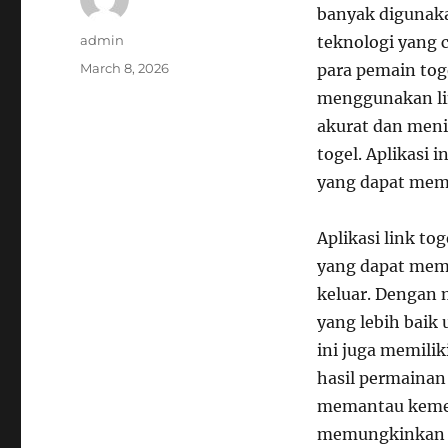
banyak digunak
Author
admin
teknologi yang 
Posted
March 8, 2026
para pemain tog
on
menggunakan li
akurat dan men
togel. Aplikasi i
yang dapat mem
Aplikasi link to
yang dapat mem
keluar. Dengan 
yang lebih baik
ini juga memili
hasil permainan
memantau kemena
memungkinkan p