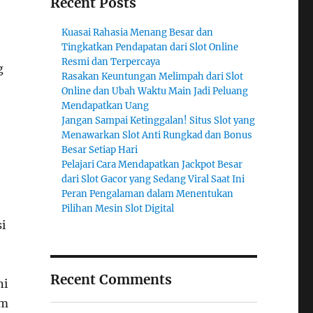
Recent Posts
Kuasai Rahasia Menang Besar dan
Tingkatkan Pendapatan dari Slot Online
Resmi dan Terpercaya
g
Rasakan Keuntungan Melimpah dari Slot
Online dan Ubah Waktu Main Jadi Peluang
Mendapatkan Uang
Jangan Sampai Ketinggalan! Situs Slot yang
Menawarkan Slot Anti Rungkad dan Bonus
Besar Setiap Hari
Pelajari Cara Mendapatkan Jackpot Besar
dari Slot Gacor yang Sedang Viral Saat Ini
Peran Pengalaman dalam Menentukan
Pilihan Mesin Slot Digital
i
Recent Comments
ni
am