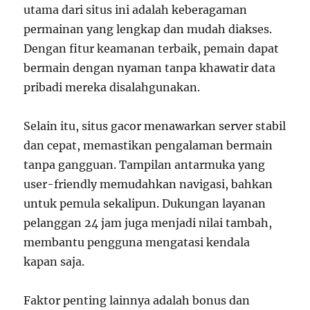
utama dari situs ini adalah keberagaman
permainan yang lengkap dan mudah diakses.
Dengan fitur keamanan terbaik, pemain dapat
bermain dengan nyaman tanpa khawatir data
pribadi mereka disalahgunakan.
Selain itu, situs gacor menawarkan server stabil
dan cepat, memastikan pengalaman bermain
tanpa gangguan. Tampilan antarmuka yang
user-friendly memudahkan navigasi, bahkan
untuk pemula sekalipun. Dukungan layanan
pelanggan 24 jam juga menjadi nilai tambah,
membantu pengguna mengatasi kendala
kapan saja.
Faktor penting lainnya adalah bonus dan