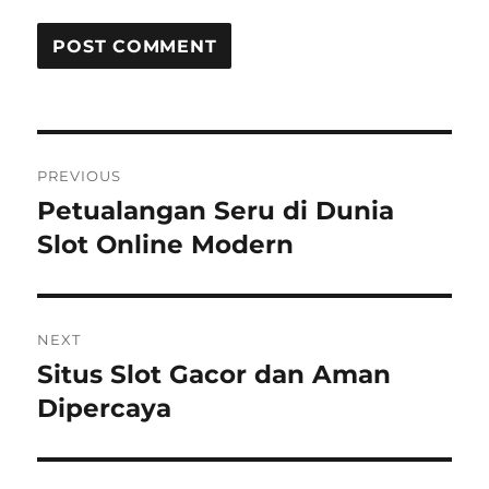
Post
PREVIOUS
navigation
Petualangan Seru di Dunia
Previous
post:
Slot Online Modern
NEXT
Situs Slot Gacor dan Aman
Next
post:
Dipercaya