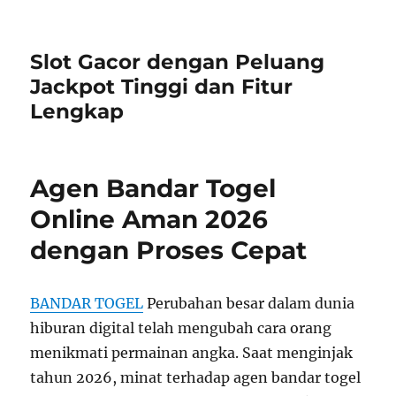
Slot Gacor dengan Peluang
Jackpot Tinggi dan Fitur
Lengkap
Agen Bandar Togel
Online Aman 2026
dengan Proses Cepat
BANDAR TOGEL
Perubahan besar dalam dunia
hiburan digital telah mengubah cara orang
menikmati permainan angka. Saat menginjak
tahun 2026, minat terhadap agen bandar togel