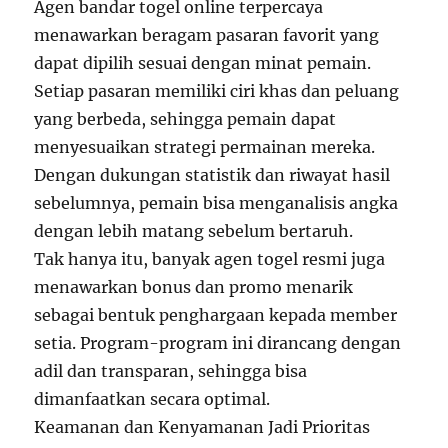
Agen bandar togel online terpercaya
menawarkan beragam pasaran favorit yang
dapat dipilih sesuai dengan minat pemain.
Setiap pasaran memiliki ciri khas dan peluang
yang berbeda, sehingga pemain dapat
menyesuaikan strategi permainan mereka.
Dengan dukungan statistik dan riwayat hasil
sebelumnya, pemain bisa menganalisis angka
dengan lebih matang sebelum bertaruh.
Tak hanya itu, banyak agen togel resmi juga
menawarkan bonus dan promo menarik
sebagai bentuk penghargaan kepada member
setia. Program-program ini dirancang dengan
adil dan transparan, sehingga bisa
dimanfaatkan secara optimal.
Keamanan dan Kenyamanan Jadi Prioritas