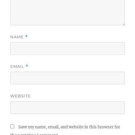
NAME
*
EMAIL
*
WEBSITE
Save my name, email, and website in this browser for