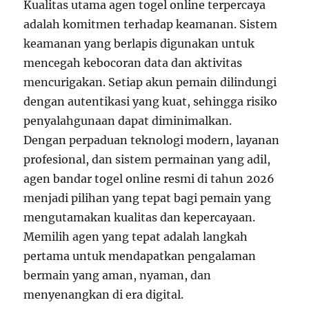
Kualitas utama agen togel online terpercaya
adalah komitmen terhadap keamanan. Sistem
keamanan yang berlapis digunakan untuk
mencegah kebocoran data dan aktivitas
mencurigakan. Setiap akun pemain dilindungi
dengan autentikasi yang kuat, sehingga risiko
penyalahgunaan dapat diminimalkan.
Dengan perpaduan teknologi modern, layanan
profesional, dan sistem permainan yang adil,
agen bandar togel online resmi di tahun 2026
menjadi pilihan yang tepat bagi pemain yang
mengutamakan kualitas dan kepercayaan.
Memilih agen yang tepat adalah langkah
pertama untuk mendapatkan pengalaman
bermain yang aman, nyaman, dan
menyenangkan di era digital.