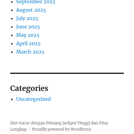
September 2025
August 2025
July 2025
June 2025
May 2025
April 2025
March 2025
Categories
Uncategorized
Slot Gacor dengan Peluang Jackpot Tinggi dan Fitur
Lengkap
Proudly powered by WordPress