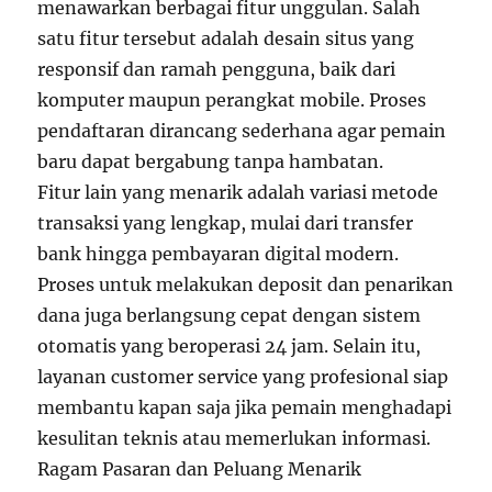
menawarkan berbagai fitur unggulan. Salah
satu fitur tersebut adalah desain situs yang
responsif dan ramah pengguna, baik dari
komputer maupun perangkat mobile. Proses
pendaftaran dirancang sederhana agar pemain
baru dapat bergabung tanpa hambatan.
Fitur lain yang menarik adalah variasi metode
transaksi yang lengkap, mulai dari transfer
bank hingga pembayaran digital modern.
Proses untuk melakukan deposit dan penarikan
dana juga berlangsung cepat dengan sistem
otomatis yang beroperasi 24 jam. Selain itu,
layanan customer service yang profesional siap
membantu kapan saja jika pemain menghadapi
kesulitan teknis atau memerlukan informasi.
Ragam Pasaran dan Peluang Menarik